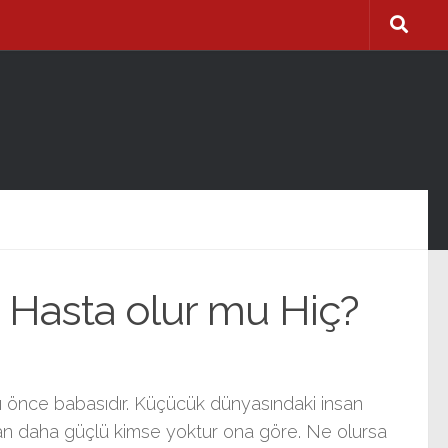
Hasta olur mu Hiç?
 önce babasıdır. Küçücük dünyasındaki insan
an daha güçlü kimse yoktur ona göre. Ne olursa