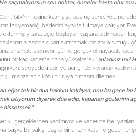
Ne saçmalıyorsun sen doktor, Anneler hasta olur mu 
Cahit Sıtkı’nın tezine kalmış şurada üç sene. Yolu nered
ının taşıyamadığı bedenini ayakta tutmaya çalışıyor. Ev
eklenmiş yıllara, üçle başlayan yaşlara aldırmadan küçü
aklarının arasında dışarı akıtmamak için zorla tuttuğu g
anız anlamak istemiyor, çünkü gerçek olmayacak kadar s
nunu bir kaç kademe daha yükselterek “
anladınız mı? H
ağırırken, sedyedeki ağrı ve acı içinde kıvranan kadın
n şu manzaranın kötü bir rüya olmasını dilemek.
tan eğer tek bir dua hakkım kaldıysa, onu bu gece bu 
mak istiyorum diyerek dua edip, kapanan gözlerimi aç
e hissetmek.”
f ki, gerçeklerden kaçılmıyor ve kader ne ise, yazılan 
a başka bir bakış, başka bir anlam katan o gece her şeyi