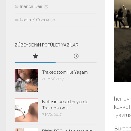
İnanca Dair
(5)
Kadın / Çocuk
(2)
ZÜBEYDE’NİN POPÜLER YAZILARI
Trakeostomi ile Yaşam
20 MAY, 2017
her ev
Nefesin kesildiği yerde
kuvvetl
Trakeostomi
yavrusu
7 MAY, 2017
Burada