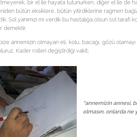
tmeyerek, bir el ile hayata tutunurken, diğer el ile de
niden bütün eksiklere, bütün yitirdiklerine rağmen bağla
tik. Sol yanımızı mı verdik bu hastalığa,olsun sol tarafı
r demektir.
bize annemizin olmayan eli, kolu, bacağı, gözü olamayı
luruz. Kader rolleri değiştirdiği vakit;
“annemizin annesi, b
olmasın, onlarda ne 