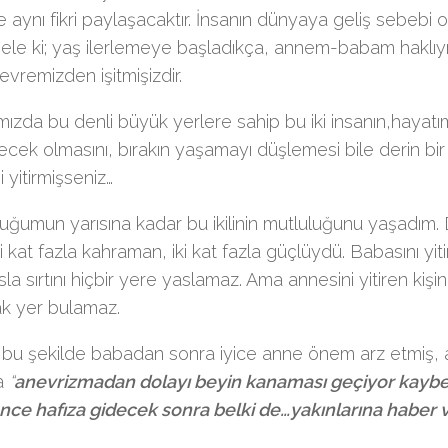
 aynı fikri paylaşacaktır. İnsanın dünyaya geliş sebebi ol
ele ki; yaş ilerlemeye başladıkça, annem-babam haklıymı
evremizden işitmişizdir.
ızda bu denli büyük yerlere sahip bu iki insanın,hayatım
ecek olmasını, bırakın yaşamayı düşlemesi bile derin bir 
i yitirmişseniz…
ğumun yarısına kadar bu ikilinin mutluluğunu yaşadım. 
i kat fazla kahraman, iki kat fazla güçlüydü. Babasını yitir
la sırtını hiçbir yere yaslamaz. Ama annesini yitiren kişi
k yer bulamaz.
bu şekilde babadan sonra iyice anne önem arz etmiş, a
a
“
anevrizmadan dolayı beyin kanaması geçiyor kaybed
önce hafıza gidecek sonra belki de…yakınlarına haber 