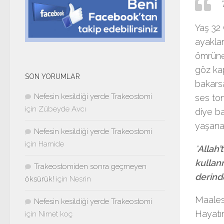
“
Yaş 32 
ayaklar
ömrüne 
göz kap
SON YORUMLAR
bakars
Nefesin kesildiği yerde Trakeostomi
ses to
için
Zübeyde Avcı
diye b
yaşana
Nefesin kesildiği yerde Trakeostomi
için
Hamide
“
Allah’
kullan
Trakeostomiden sonra geçmeyen
derind
öksürük!
için
Nesrin
Maalese
Nefesin kesildiği yerde Trakeostomi
Hayatım
için
Nimet koç