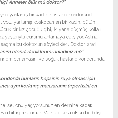
hiç? Anneler ölür mü doktor?”
eyse yarılamış bir kadın, hastane koridorunda
et yolu yarılamış koskocaman bir kadın, bütün
cük bir kız çocuğu gibi, iki yana düşmüş kolları,
öz yaşlarıyla durumu anlamaya çalışıyor. Aslına
açma bu doktorun söyledikleri. Doktor ısrarlı
anım efendi dediklerimi anladınız mı?”
ın annem olmamasını ve soğuk hastane koridorunda
koridorda bunların hepsinin rüya olması için
ınca aynı korkunç manzaranın ürpertisini en
ne ise, onu yaşıyorsunuz en derinine kadar.
n bittiğini sanmak. Ve ne olursa olsun bu bitişi