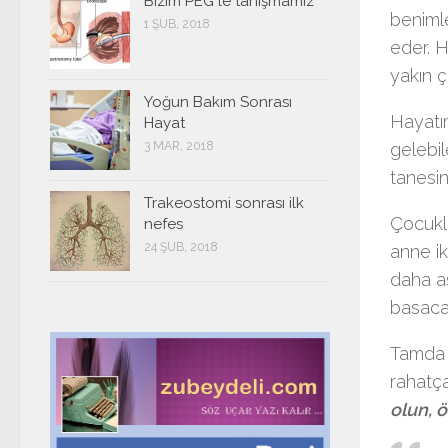
Bizim PEG le tanışmamız
benimle
1 ŞUB, 2018
eder. H
yakın ç
Yoğun Bakım Sonrası
Hayatım
Hayat
3 MAR, 2018
gelebil
tanesin
Trakeostomi sonrası ilk
Çocuklu
nefes
24 ŞUB, 2018
anne ik
daha as
basaca
Tamda 
rahatç
olun, 