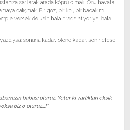
 hastanıza sarılarak arada köprü olmak. Onu hayata
maya çalışmak. Bir göz, bir kol, bir bacak mı
 komple versek de kalp hala orada atıyor ya, hala
 yazdıysa; sonuna kadar, ölene kadar, son nefese
abamızın babası oluruz.
Yeter ki varlıkları eksik
yoksa biz o
oluruz…!”