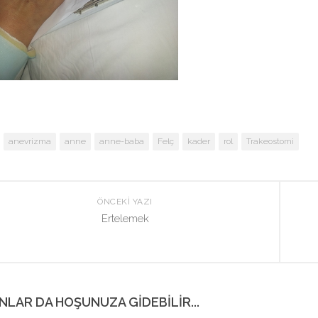
anevrizma
anne
anne-baba
Felç
kader
rol
Trakeostomi
ÖNCEKI YAZI
Ertelemek
NLAR DA HOŞUNUZA GIDEBILIR...