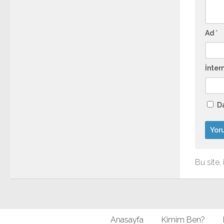
Ad
*
İntern
Da
Bu site,
Anasayfa
Kimim Ben?