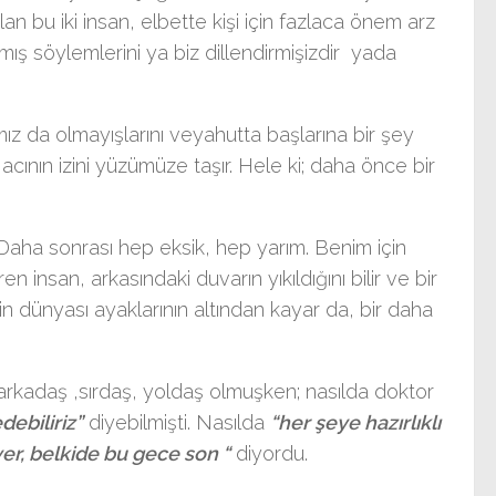
an bu iki insan, elbette kişi için fazlaca önem arz
ş söylemlerini ya biz dillendirmişizdir yada
ız da olmayışlarını veyahutta başlarına bir şey
acının izini yüzümüze taşır. Hele ki; daha önce bir
Daha sonrası hep eksik, hep yarım. Benim için
en insan, arkasındaki duvarın yıkıldığını bilir ve bir
nin dünyası ayaklarının altından kayar da, bir daha
rkadaş ,sırdaş, yoldaş olmuşken; nasılda doktor
ebiliriz”
diyebilmişti. Nasılda
“her şeye hazırlıklı
ver, belkide bu gece son
“
diyordu.