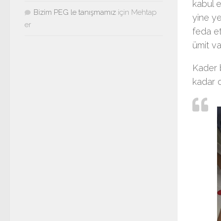
kabul e
Bizim PEG le tanışmamız
için
Mehtap
yine ye
er
feda et
ümit va
Kader 
kadar o