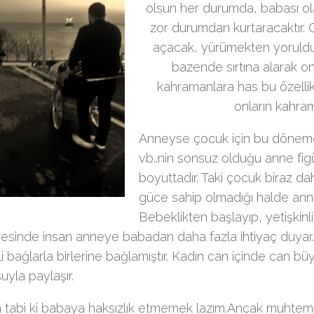
olsun her durumda, babası o
zor durumdan kurtaracaktır.
açacak, yürümekten yorulduğ
bazende sırtına alarak on
kahramanlara has bu özellik
onların kahram
Anneyse çocuk için bu dönemde 
vb..nin sonsuz olduğu anne fig
boyuttadır. Taki çocuk biraz da
güce sahip olmadığı halde an
Bebeklikten başlayıp, yetişki
resinde insan anneye babadan daha fazla ihtiyaç duyar
i bağlarla birlerine bağlamıştır. Kadın can içinde can bü
yla paylaşır.
 tabi ki babaya haksızlık etmemek lazım.Ancak muhte