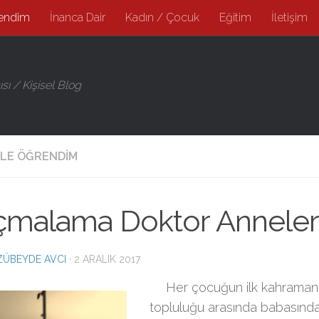
endim
İnanca Dair
Kadın / Çocuk
Eğitim
İletişim
ı / Kişisel Blog
LE ÖĞRENDIM
çmalama Doktor Anneler 
ZÜBEYDE AVCI
·
2 ARALIK 2017
Her çocuğun ilk kahramanı
topluluğu arasında babasınd