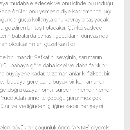
laya müdahale edecek ve onu içinde bulunduğu
 Gece öcüler onu yemesin diye kahramanca ışığı
unda güçlü kollarıyla onu kavrayıp taşıyacak,
u gezdiren bir taşıt olacaktır. Çünkü sadece
lerin babalarda olması, çocukların dünyasında
an olduklarının en güzel kanıtıdır.
bir limandır. Şefkatin, sevginin, sarılmanın
ürü, babaya göre daha içsel ve daha farklı bir
ha büyüyene kadar. O zaman anlar ki fiziksel bir
ne, babaya göre daha büyük bir kahramandır.
nliğe doğru uzayan ömür sürecinin hemen hemen
. Yüce Allah anne ile çocuğu görünmez çok
yütür ve yediğinden içitiğine kadar her şeyini
melen büyük bir çoğunluk önce “ANNE” diyerek