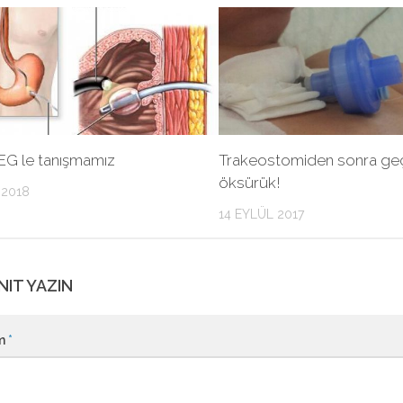
EG le tanışmamız
Trakeostomiden sonra g
öksürük!
 2018
14 EYLÜL 2017
NIT YAZIN
m
*