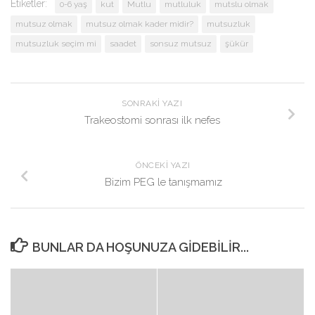
Etiketler:
0-6 yaş
kut
Mutlu
mutluluk
mutslu olmak
mutsuz olmak
mutsuz olmak kader midir?
mutsuzluk
mutsuzluk seçim mi
saadet
sonsuz mutsuz
şükür
SONRAKI YAZI
Trakeostomi sonrası ilk nefes
ÖNCEKI YAZI
Bizim PEG le tanışmamız
BUNLAR DA HOŞUNUZA GIDEBILIR...