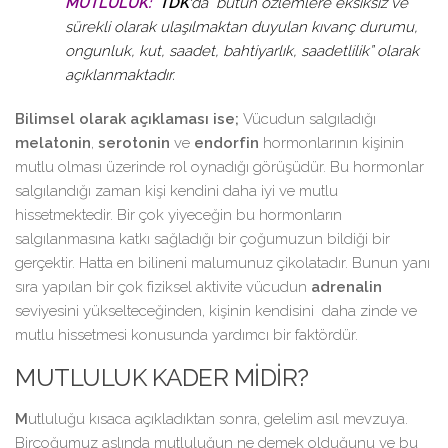
MUTLULUK:
TDK’
da
“bütün özlemlere eksiksiz ve
sürekli olarak ulaşılmaktan duyulan kıvanç durumu,
ongunluk, kut, saadet, bahtiyarlık, saadetlilik”
olarak
açıklanmaktadır.
Bilimsel olarak açıklaması ise;
Vücudun salgıladığı
melatonin
,
serotonin
ve
endorfin
hormonlarının kişinin
mutlu olması üzerinde rol oynadığı görüşüdür. Bu hormonlar
salgılandığı zaman kişi kendini daha iyi ve mutlu
hissetmektedir. Bir çok yiyeceğin bu hormonların
salgılanmasına katkı sağladığı bir çoğumuzun bildiği bir
gerçektir. Hatta en bilineni malumunuz çikolatadır. Bunun yanı
sıra yapılan bir çok fiziksel aktivite vücudun
adrenalin
seviyesini yükselteceğinden, kişinin kendisini daha zinde ve
mutlu hissetmesi konusunda yardımcı bir faktördür.
MUTLULUK KADER MİDİR?
M
utluluğu kısaca açıkladıktan sonra, gelelim asıl mevzuya.
Birçoğumuz aslında mutluluğun ne demek olduğunu ve bu