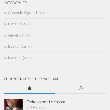
KATEGORILER
Annemle Öğrendim
(11)
Biraz Mola
(5)
Genel
(15.456)
İnanca Dair
(5)
Kadın / Çocuk
(2)
ZÜBEYDE’NİN POPÜLER YAZILARI
Trakeostomi ile Yaşam
20 MAY, 2017