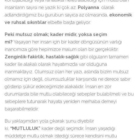
konuşabildiği veya rahatlıkla nefes alabildiği için mutlu olan
insanların sayısı ne yazık ki çok az.
Polyanna
olarak
adlandırdığımız bu gurubun sayıca az olmasında,
ekonomik
ve ruhsal sıkıntılar
elbette başta geliyor.
Peki mutsuz olmak; kader midir, yoksa seçim
mi?
Yaşayan her insan için bir kader döngüsünün varlığı
inancımıza göre hepimizce malum olan bir gerçekliktir.
Zenginlik-fakirlik,
hastalık-sağlık
gibi olguların tamamen
kader ile alakalı olarak hayatımızda var olduğuna
inanmaktayız. Olumsuz olan her yazı, aslında bizim mutsuz
olmamız için değil, olumsuzluklar karşısında ne derece sabır
gösterip şükür edeceğimizle alakalıdır. İnsan en zor
durumlarda bile mutlu olabileceği sebepler bulabilmeli ve bu
sebeplere tutunarak hayata yeniden merhaba demeyi
başarabilmelidir.
Bu yaklaşımdan yola çıkarak şunu diyebilir
ki,
“MUTLULUK”
kader değil seçimdir, İnsan yaşadığı
müddetçe mutlu olmak istediği sürece kendisini mutlu