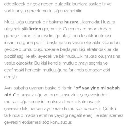
edebilecek bir çok neden bulabilir, bunlara sarılabilir ve
varlıklarıyla gerçek mutluluğa uzanabilir.
Mutluluğa ulaşmak bir bakıma
huzura
ulaşmaktır. Huzura
ulaşmak
şükürden
geçmektir. Gecenin ardından doğan
güneşe, karanlıktan aydınlığa ulaştırana teşekkür etmesi
insanın o güne pozitif başlamasına vesile olacaktır. Güne bu
şekilde olumlu düşüncelerle başlayan kişi, etrafındakileri de
pozitif ışığı ile etkileyecek ve bir mutluluk halkası oluşmasına
vesile olacaktır. Bu kişi kendisi mutlu olmayı seçmiş ve
etrafındaki herkesin mutluluğuna farkında olmadan etki
etmiştir.
Aynı sabaha uyanan başka birisinin
“off yaa yine mi sabah
oldu”
olumsuzluğu ve bu olumsuzluk çerçevesindeki
mutsuzluğu kendisini mutsuz etmekle kalmayarak,
çevresindeki herkesi aynı oranda mutsuz edecektir. Çünkü
farkında olmadan etrafına yaydığı negatif enerji ile ister istemez
çevresini etkilemesi söz konusudur.