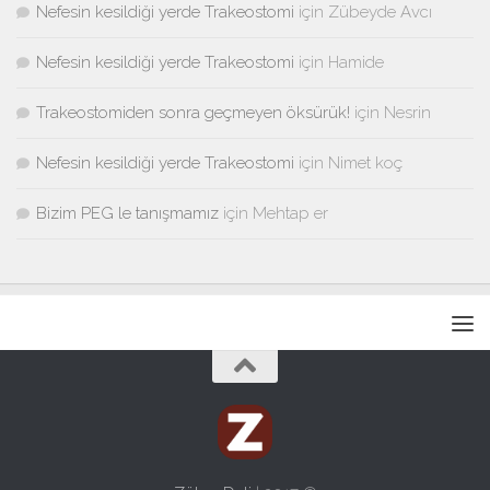
Nefesin kesildiği yerde Trakeostomi
için
Zübeyde Avcı
Nefesin kesildiği yerde Trakeostomi
için
Hamide
Trakeostomiden sonra geçmeyen öksürük!
için
Nesrin
Nefesin kesildiği yerde Trakeostomi
için
Nimet koç
Bizim PEG le tanışmamız
için
Mehtap er