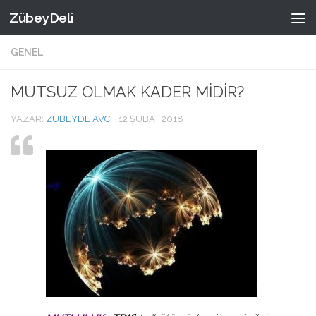
ZübeyDeli
Skip to content
GENEL
MUTSUZ OLMAK KADER MİDİR?
YAZAR:
ZÜBEYDE AVCI
·
12 ŞUBAT 2018