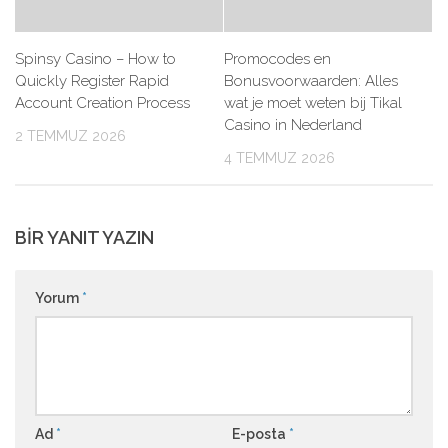
Spinsy Casino – How to
Promocodes en
Quickly Register Rapid
Bonusvoorwaarden: Alles
Account Creation Process
wat je moet weten bij Tikal
Casino in Nederland
2 TEMMUZ 2026
4 TEMMUZ 2026
BIR YANIT YAZIN
Yorum
*
Ad
*
E-posta
*