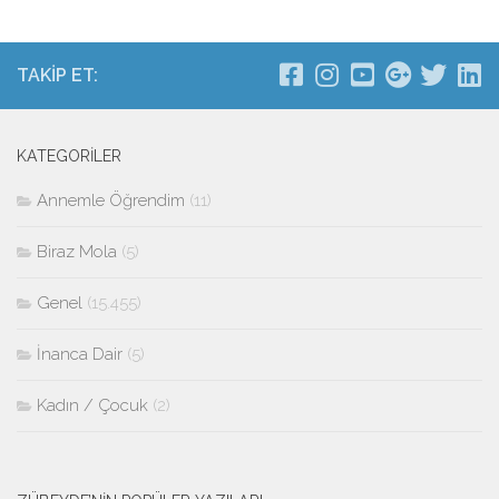
TAKIP ET:
KATEGORILER
Annemle Öğrendim
(11)
Biraz Mola
(5)
Genel
(15.455)
İnanca Dair
(5)
Kadın / Çocuk
(2)