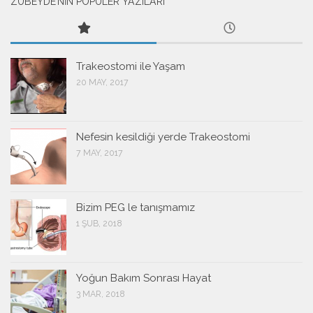
ZÜBEYDE’NİN POPÜLER YAZILARI
Trakeostomi ile Yaşam
20 MAY, 2017
Nefesin kesildiği yerde Trakeostomi
7 MAY, 2017
Bizim PEG le tanışmamız
1 ŞUB, 2018
Yoğun Bakım Sonrası Hayat
3 MAR, 2018