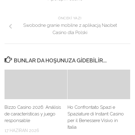
ÖNCEKI YAZI
Swobodne granie mobilne z aplikacją Naobet
Casino dla Polski
BUNLAR DA HOŞUNUZA GIDEBILIR...
Bizzo Casino 2026: Análisis
Ho Confrontato Spazi e
de características y juego
Spaziature di Instant Casino
responsable
per il Benessere Visivo in
Italia
17 HAZIRAN 2026