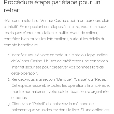
Procédure étape par étape pour un
retrait
Réaliser un retrait sur Winner Casino obéit à un parcours clair
et intuitif. En respectant ces étapes à la lettre, vous diminuez
les risques d’erreur ou d’attente inutile. Avant de valider,
contrôlez bien toutes les informations, surtout les détails du
compte bénéficiaire.
Identifiez-vous à votre compte sur le site ou l’application
de Winner Casino. Utilisez de préférence une connexion
internet sécurisée pour préserver vos données lors de
cette opération.
Rendez-vous à la section “Banque”, “Caisse” ou “Retrait”.
Cet espace rassemble toutes les opérations financières et
montre normalement votre solde, réparti entre argent réel
et bonus.
Cliquez sur “Retrait” et choisissez la méthode de
paiement que vous désirez dans la liste. Si une option est