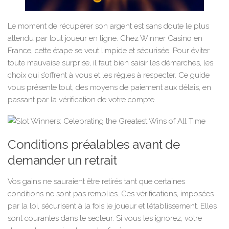
Le moment de récupérer son argent est sans doute le plus
attendu par tout joueur en ligne. Chez Winner Casino en
France, cette étape se veut limpide et sécurisée. Pour éviter
toute mauvaise surprise, il faut bien saisir les démarches, les
choix qui s’offrent à vous et les règles à respecter. Ce guide
vous présente tout, des moyens de paiement aux délais, en
passant par la vérification de votre compte.
Conditions préalables avant de
demander un retrait
Vos gains ne sauraient être retirés tant que certaines
conditions ne sont pas remplies. Ces vérifications, imposées
par la loi, sécurisent à la fois le joueur et l’établissement. Elles
sont courantes dans le secteur. Si vous les ignorez, votre