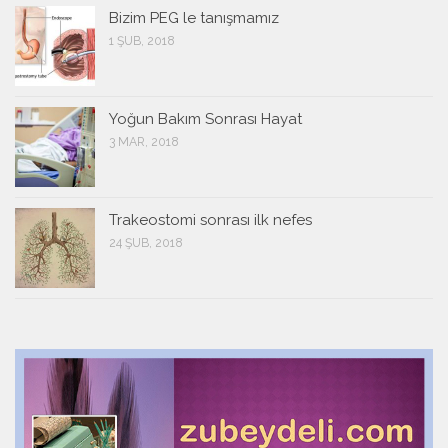
Bizim PEG le tanışmamız
1 ŞUB, 2018
Yoğun Bakım Sonrası Hayat
3 MAR, 2018
Trakeostomi sonrası ilk nefes
24 ŞUB, 2018