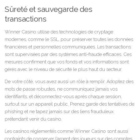
Sûreté et sauvegarde des
transactions
Winner Casino utilise des technologies de cryptage
modernes, comme le SSL, pour préserver toutes les données
financières et personnelles communiquées. Les transactions
sont supervisées par des systèmes anti-fraude efficaces. Ces
mesures confirment que vos fonds et vos informations sont
gérés avec le niveau de sécurité le plus haut du secteur.
De votre côté, vous avez aussi un rôle à remplir. Adoptez des
mots de passe robustes, ne communiquez jamais vos
identifiants, et déconnectez-vous après chaque session,
surtout sur un appareil public. Prenez garde des tentatives de
phishing et ne tapez jamais sur des liens frauduleux
prétendant venir du casino.
Les casinos réglementés comme Winner Casino sont aussi
contraints de conserver l’argent des joueurs sur des comptes