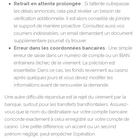
Retrait en attente prolongée
: Si l’attente outrepasse
les délais annoncés, cela peut révéler un besoin de
vérification additionnelle. Il est alors conseilllé de joindre
le support de manière proactive. Consultez aussi vos
courriers indésirables, un email demandant un document
supplémentaire pourrait s’y trouver.
Erreur dans les coordonnées bancaires
: Une simple
erreur de saisie dans un numéro de compte ou un IBAN
entraînera l’échec de le virement. La précision est
essentielle. Dans ce cas, les fonds reviennent au casino
après quelques jours et vous devez modifier les
informations avant de renouveler la demande.
Une autre difficulté répandue est le rejet du virement par la
banque, surtout pour les transferts transfrontaliers. Assurez-
vous que le nom du destinataire sur votre compte bancaire
concorde exactement à celui enregistré sur votre compte de
casino. Une petite différence, un accent ou un second
prénom négligé, peut empêcher l’opération.