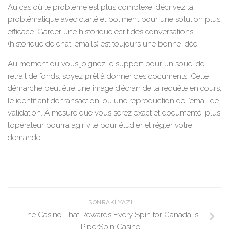
Au cas où le problème est plus complexe, décrivez la
problématique avec clarté et poliment pour une solution plus
efficace. Garder une historique écrit des conversations
(historique de chat, emails) est toujours une bonne idée.
Au moment où vous joignez le support pour un souci de
retrait de fonds, soyez prêt à donner des documents. Cette
démarche peut être une image d’écran de la requête en cours,
le identifiant de transaction, ou une reproduction de l’email de
validation. À mesure que vous serez exact et documenté, plus
l’opérateur pourra agir vite pour étudier et régler votre
demande.
SONRAKI YAZI
The Casino That Rewards Every Spin for Canada is
PiperSpin Casino