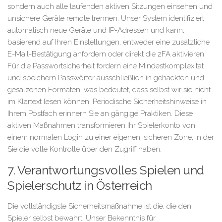
sondern auch alle laufenden aktiven Sitzungen einsehen und
unsichere Geräte remote trennen. Unser System identifiziert
automatisch neue Geräte und IP-Adressen und kann,
basierend auf Ihren Einstellungen, entweder eine zusätzliche
E-Mail-Bestätigung anfordern oder direkt die 2FA aktivieren.
Für die Passwortsicherheit fordern eine Mindestkomplexität
und speichern Passwörter ausschließlich in gehackten und
gesalzenen Formaten, was bedeutet, dass selbst wir sie nicht
im Klartext lesen können. Periodische Sicherheitshinweise in
Ihrem Postfach erinnern Sie an gängige Praktiken. Diese
aktiven Maßnahmen transformieren Ihr Spielerkonto von
einem normalen Login zu einer eigenen, sicheren Zone, in der
Sie die volle Kontrolle über den Zugriff haben.
7. Verantwortungsvolles Spielen und
Spielerschutz in Österreich
Die vollständigste Sicherheitsmaßnahme ist die, die den
Spieler selbst bewahrt. Unser Bekenntnis für