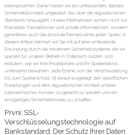
beanspruchen. Daher haben wir ein umfassendes, stabiles
Sicherheitskonzept umgesetzt, das über die regulatorischen
Standards hinausgeht. Unsere Maßnahmen sichern nicht nur
finanzielle Transaktionen und private Informationen, sondern
garantieren auch die absolute Fairness eines jeden Spiels. In
diesem Artikel nehmen wir Sie mit auf eine umfassende
Erkundung durch die modernen Sicherheitssysteme, die wir
speziell für unseren Betrieb in Österreich nutzen, und
erläutern, wie wir Ihre Privatsphäre und Ihr Spielerlebnis
umfassend bewahren. Jede Ebene, von der Verschlüsselung
bis zum Spielerschutz, ist darauf ausgelegt, den spezifischen
Erwartungen und dem regulatorischen Kontext unserer
österreichischen Kunden zu gerecht zu werden und ein
einzigartiges Sicherheitsniveau zu schaffen.
První: SSL-
Verschlüsselungstechnologie auf
Bankstandard: Der Schutz Ihrer Daten