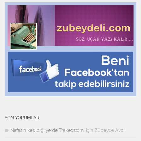
SON YORUMLAR
Nefesin kesildiği yerde Trakeostomi
için
Zübeyde Avcı