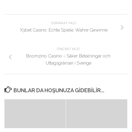
SONRAKI YAZI
X3bet Casino: Echte Spiele, Wahre Gewinne
ÖNCEKI YAZI
Boomzino Casino – Säker Betalningar och
Uttagsgränser i Sverige
BUNLAR DA HOŞUNUZA GIDEBILIR...