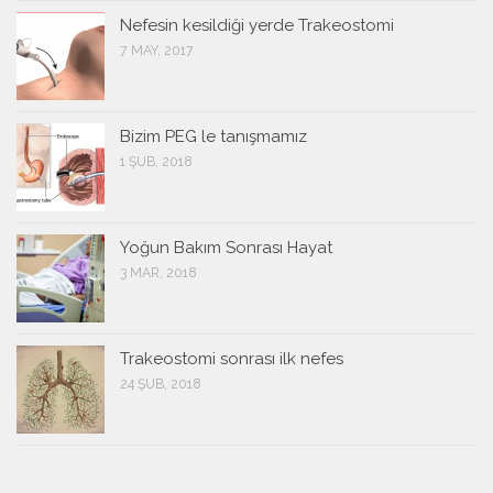
Nefesin kesildiği yerde Trakeostomi
7 MAY, 2017
Bizim PEG le tanışmamız
1 ŞUB, 2018
Yoğun Bakım Sonrası Hayat
3 MAR, 2018
Trakeostomi sonrası ilk nefes
24 ŞUB, 2018