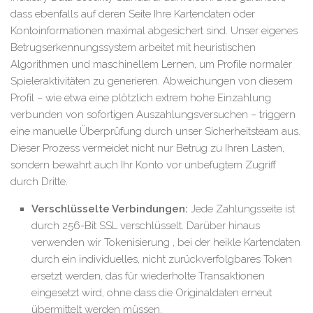
dass ebenfalls auf deren Seite Ihre Kartendaten oder
Kontoinformationen maximal abgesichert sind. Unser eigenes
Betrugserkennungssystem arbeitet mit heuristischen
Algorithmen und maschinellem Lernen, um Profile normaler
Spieleraktivitäten zu generieren. Abweichungen von diesem
Profil – wie etwa eine plötzlich extrem hohe Einzahlung
verbunden von sofortigen Auszahlungsversuchen – triggern
eine manuelle Überprüfung durch unser Sicherheitsteam aus.
Dieser Prozess vermeidet nicht nur Betrug zu Ihren Lasten,
sondern bewahrt auch Ihr Konto vor unbefugtem Zugriff
durch Dritte.
Verschlüsselte Verbindungen:
Jede Zahlungsseite ist
durch 256-Bit SSL verschlüsselt. Darüber hinaus
verwenden wir Tokenisierung , bei der heikle Kartendaten
durch ein individuelles, nicht zurückverfolgbares Token
ersetzt werden, das für wiederholte Transaktionen
eingesetzt wird, ohne dass die Originaldaten erneut
übermittelt werden müssen.