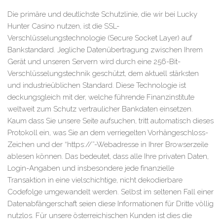
Die primäre und deutlichste Schutzlinie, die wir bei Lucky
Hunter Casino nutzen, ist die SSL-
Verschlüsselungstechnologie (Secure Socket Layer) auf
Bankstandard. Jegliche Datenübertragung zwischen Ihrem
Gerät und unseren Servern wird durch eine 256-Bit-
Verschlüsselungstechnik geschützt, dem aktuell stärksten
und industrieüblichen Standard. Diese Technologie ist
deckungsgleich mit der, welche führende Finanzinstitute
weltweit zum Schutz vertraulicher Bankdaten einsetzen.
Kaum dass Sie unsere Seite aufsuchen, tritt automatisch dieses
Protokoll ein, was Sie an dem verriegelten Vorhängeschloss-
Zeichen und der “https://”-Webadresse in Ihrer Browserzeile
ablesen können. Das bedeutet, dass alle Ihre privaten Daten,
Login-Angaben und insbesondere jede finanzielle
Transaktion in eine vielschichtige, nicht dekodierbare
Codefolge umgewandelt werden. Selbst im seltenen Fall einer
Datenabfängerschaft seien diese Informationen für Dritte völlig
nutzlos. Für unsere österreichischen Kunden ist dies die