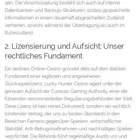
sein. Die Verschlüsselung bezieht sich auch auf interne
Datenbanken und Backup-Strukturen, sodass gespeicherte
Informationen in einem dauerhaft abgesicherten Zustand
verharren, sowohl während der Übertragung als auch im
Ruhezustand.
2. Lizensierung und Aufsicht: Unser
rechtliches Fundament
Ein seriöses Online-Casino gründet stets auf dem stabilen
Fundament einer legitimen und angesehenen
Glücksspiellizenz. Lucky Hunter Casino agiert unter der
genauen Aufsicht der Curacao Gaming Authority, einer der
führenden renommiertesten Regulierungsbehörden der Welt.
Diese Lizenz ist kein reines Dokument, sondern ein rechtlich
bindender Vertrag, der uns zu besten Standards in den
Bereichen Fairness gegenüber Spielern, wirtschaftlicher
Stabilität, Anti-Betrugsmaßnahmen und nachhaltiges Spielen
verpflichtet. Die Behörde führt regelmäßige Audits vor und