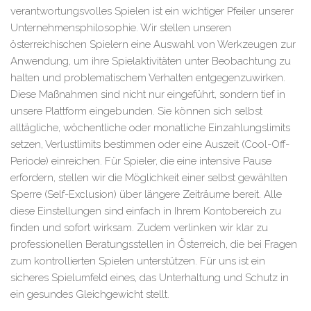
verantwortungsvolles Spielen ist ein wichtiger Pfeiler unserer
Unternehmensphilosophie. Wir stellen unseren
österreichischen Spielern eine Auswahl von Werkzeugen zur
Anwendung, um ihre Spielaktivitäten unter Beobachtung zu
halten und problematischem Verhalten entgegenzuwirken.
Diese Maßnahmen sind nicht nur eingeführt, sondern tief in
unsere Plattform eingebunden. Sie können sich selbst
alltägliche, wöchentliche oder monatliche Einzahlungslimits
setzen, Verlustlimits bestimmen oder eine Auszeit (Cool-Off-
Periode) einreichen. Für Spieler, die eine intensive Pause
erfordern, stellen wir die Möglichkeit einer selbst gewählten
Sperre (Self-Exclusion) über längere Zeiträume bereit. Alle
diese Einstellungen sind einfach in Ihrem Kontobereich zu
finden und sofort wirksam. Zudem verlinken wir klar zu
professionellen Beratungsstellen in Österreich, die bei Fragen
zum kontrollierten Spielen unterstützen. Für uns ist ein
sicheres Spielumfeld eines, das Unterhaltung und Schutz in
ein gesundes Gleichgewicht stellt.