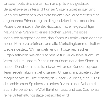
Unsere Tools sind dynamisch und präventiv gestaltet.
Beispielsweise untersucht unser System Spielmuster und
kann bei Anzeichen von exzessivem Spiel automatisch eine
angenehme Erinnerung an die gesetzten Limits oder eine
Pause übermitteln. Die Self-Exclusion ist eine gewichtige
Maßnahme: Während eines solchen Zeitraums ist es
technisch ausgeschlossen, das Konto zu reaktivieren oder ein
neues Konto zu eröffnen, und alle Marketingkommunikation
wird eingestellt. Wir handeln eng mit österreichischen
Organisationen wie der “Fachstelle für Glücksspielsucht” im
Verbund, um unsere Richtlinien auf dem neuesten Stand zu
halten. Darüber hinaus trainieren wir unser Kundensupport-
Team regelmäßig im behutsamen Umgang mit Spielern, die
möglicherweise Hilfe benötigen. Unser Ziel ist es, eine Kultur
des achtsamen Spielens zu unterstützen, in der Sicherheit
auch die persönliche Wohlfahrt umfasst und das Casino als
reine Unterhaltungsstätte betrachtet wird.