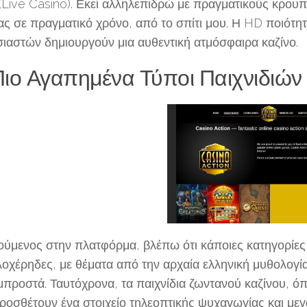
 (Live Casino). Εκεί αλληλεπιδρώ με πραγματικούς κρουπ
ας σε πραγματικό χρόνο, από το σπίτι μου. Η HD ποιότη
ιαστών δημιουργούν μια αυθεντική ατμόσφαιρα καζίνο.
Πιο Αγαπημένα Τύποι Παιχνιδιών
ούμενος στην πλατφόρμα, βλέπω ότι κάποιες κατηγορίες π
οχέρηδες, με θέματα από την αρχαία ελληνική μυθολογία,
μπροστά. Ταυτόχρονα, τα παιχνίδια ζωντανού καζίνου, ό
προσθέτουν ένα στοιχείο τηλεοπτικής ψυχαγωγίας και με