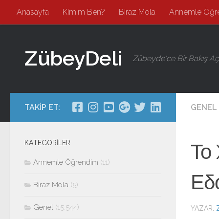
Anasayfa
Kimim Ben?
Biraz Mola
Annemle Öğr
Skip to content
ZübeyDeli
Zübeyde'ce Bir Bakış Açıs
TAKIP ET:
GENEL
KATEGORILER
Το
Annemle Öğrendim
(11)
Εδ
Biraz Mola
(5)
Genel
(15.544)
YAZAR: