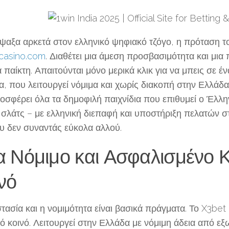
ψαξα αρκετά στον ελληνικό ψηφιακό τζόγο, η πρόταση τ
casino.com
. Διαθέτει μια άμεση προσβασιμότητα και μι
 παίκτη. Απαιτούνται μόνο μερικά κλικ για να μπεις σε 
, που λειτουργεί νόμιμα και χωρίς διακοπή στην Ελλάδα.
οσφέρει όλα τα δημοφιλή παιχνίδια που επιθυμεί ο Έλλη
 σλάτς – με ελληνική διεπαφή και υποστήριξη πελατών στ
ου δεν συναντάς εύκολα αλλού.
 Νόμιμο και Ασφαλισμένο Κ
νό
ασία και η νομιμότητα είναι βασικά πράγματα. Το X3bet C
ό κοινό. Λειτουργεί στην Ελλάδα με νόμιμη άδεια από εξω