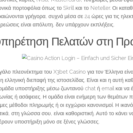
νικά πορτοφόλια όπως το Skrill και το Neteller. Οι κατα
αιώνονται γρήγορα, συχνά μέσα σε 24 ώρες για τις ηλεκτ
χρεώσεις είναι απόλυτη, δεν υπάρχουν εκπλήξεις.
πηρέτηση Πελατών στη Πρ
γάλο πλεονέκτημα του X3bet Casino για τον Έλληνα είναι
η ελληνική διεπαφή της ιστοσελίδας. Είναι και η αυτή 
 ομάδα υποστήριξης μέσω ζωντανού chat ή email και να 
νωνίας ή ασάφειες. Η ομάδα είναι ενήμερη των θεμάτων 
ιμες μέθοδοι πληρωμής ή οι εγχώριοι κανονισμοί. Η ικαν
ικά, στη γλώσσα σου, είναι καθοριστική. Αυτό το κάνει 
ρουν υποστήριξη μόνο σε ξένες γλώσσες.