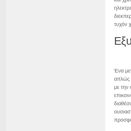
ηλεκτρο
διεκπερ
τυχόν 
Εξυ
Ένα με
απλώς 
με την
επικοι
διαθέσ
ουσιαστ
προσφέ