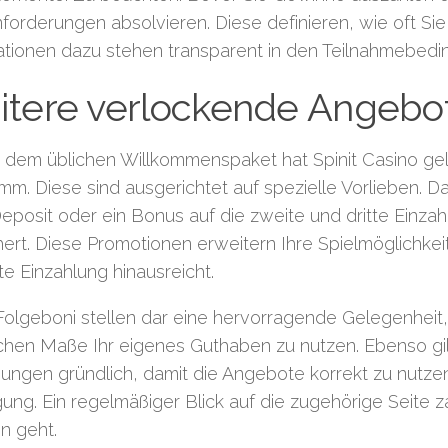
forderungen absolvieren. Diese definieren, wie oft S
ationen dazu stehen transparent in den Teilnahmebedi
tere verlockende Angebo
dem üblichen Willkommenspaket hat Spinit Casino gel
mm. Diese sind ausgerichtet auf spezielle Vorlieben. D
eposit oder ein Bonus auf die zweite und dritte Einza
hert. Diese Promotionen erweitern Ihre Spielmöglichkei
te Einzahlung hinausreicht.
Folgeboni stellen dar eine hervorragende Gelegenheit,
ichen Maße Ihr eigenes Guthaben zu nutzen. Ebenso gilt
ungen gründlich, damit die Angebote korrekt zu nutzen
ng. Ein regelmäßiger Blick auf die zugehörige Seite za
n geht.