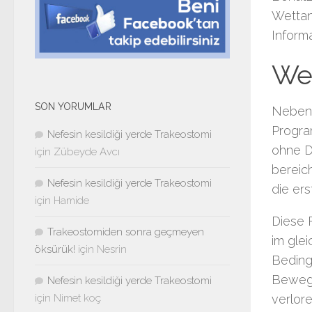
Wettan
Inform
Wei
SON YORUMLAR
Neben 
Progra
Nefesin kesildiği yerde Trakeostomi
ohne D
için
Zübeyde Avcı
bereic
Nefesin kesildiği yerde Trakeostomi
die ers
için
Hamide
Diese 
Trakeostomiden sonra geçmeyen
im gle
öksürük!
için
Nesrin
Beding
Bewegu
Nefesin kesildiği yerde Trakeostomi
verlore
için
Nimet koç