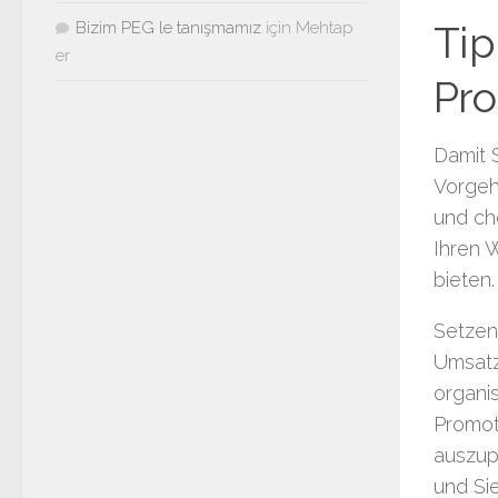
Tip
Bizim PEG le tanışmamız
için
Mehtap
er
Pro
Damit 
Vorgeh
und ch
Ihren 
bieten.
Setzen
Umsatz
organis
Promot
auszupr
und Sie