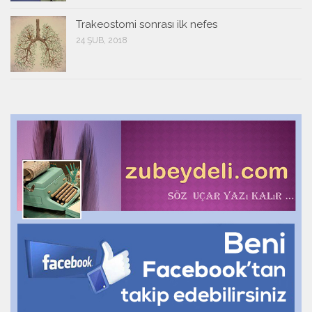
Trakeostomi sonrası ilk nefes
24 ŞUB, 2018