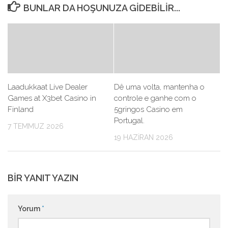
BUNLAR DA HOŞUNUZA GIDEBILIR...
Laadukkaat Live Dealer
Dê uma volta, mantenha o
Games at X3bet Casino in
controle e ganhe com o
Finland
5gringos Casino em
Portugal.
7 TEMMUZ 2026
19 HAZIRAN 2026
BIR YANIT YAZIN
Yorum
*