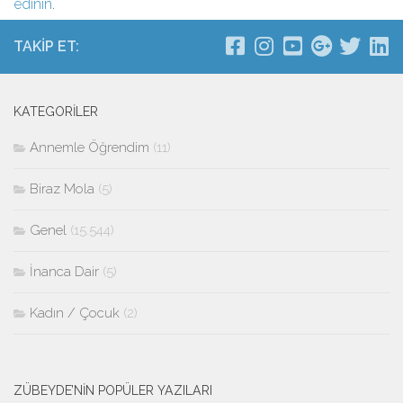
edinin
.
TAKIP ET:
KATEGORILER
Annemle Öğrendim
(11)
Biraz Mola
(5)
Genel
(15.544)
İnanca Dair
(5)
Kadın / Çocuk
(2)
ZÜBEYDE’NİN POPÜLER YAZILARI