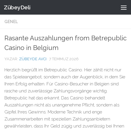
ZübeyDeli
Skip to content
GENEL
Rasante Auszahlungen from Betrepublic
Casino in Belgium
YAZAR:
ZÜBEYDE AVCI
·
7 TEMMUZ 2026
Herzlich begrüßt im Betrepublic Casino. Hier zählt nicht nur
das Spieleangebot, sondern auch der Augenblick, in dem Sie
Ihren Erfolg erhalten. Für Casino-Besucher in Belgien sind
rasche und zuverlässige Zahlungsvorgänge wichtig.
Betrepublic hat das erkannt. Das Casino behandelt
Auszahlungen nicht als unangenehme Pflicht, sondern als
Gipfel Ihres Gewinns. Moderne Technik und enge
Zusammenarbeiten mit speziellen Zahlungsanbietern
gewährleisten, dass Ihr Geld zügig und zuverlässig bei Ihnen