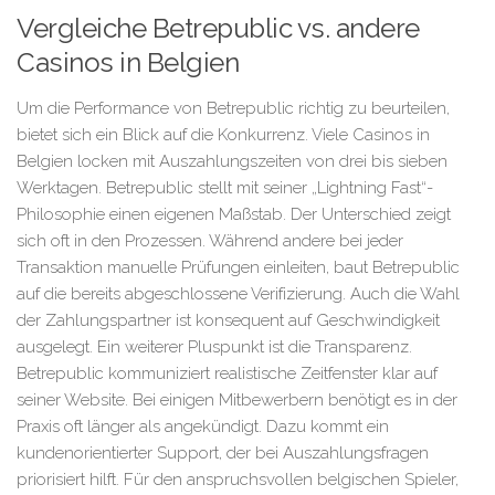
Vergleiche Betrepublic vs. andere
Casinos in Belgien
Um die Performance von Betrepublic richtig zu beurteilen,
bietet sich ein Blick auf die Konkurrenz. Viele Casinos in
Belgien locken mit Auszahlungszeiten von drei bis sieben
Werktagen. Betrepublic stellt mit seiner „Lightning Fast“-
Philosophie einen eigenen Maßstab. Der Unterschied zeigt
sich oft in den Prozessen. Während andere bei jeder
Transaktion manuelle Prüfungen einleiten, baut Betrepublic
auf die bereits abgeschlossene Verifizierung. Auch die Wahl
der Zahlungspartner ist konsequent auf Geschwindigkeit
ausgelegt. Ein weiterer Pluspunkt ist die Transparenz.
Betrepublic kommuniziert realistische Zeitfenster klar auf
seiner Website. Bei einigen Mitbewerbern benötigt es in der
Praxis oft länger als angekündigt. Dazu kommt ein
kundenorientierter Support, der bei Auszahlungsfragen
priorisiert hilft. Für den anspruchsvollen belgischen Spieler,