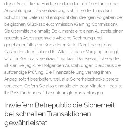
dieser Schritt keine Hürde, sondern der Türöffner für rasche
Auszahlungen. Die Verifizierung steht in erster Linie dem
Schutz Ihrer Daten und entspricht den strengen Vorgaben der
belgischen Glücksspielkommission (Gaming Commission).
Sie übermitteln einmalig Dokumente ein: einen Ausweis, einen
neuesten Adressnachweis wie eine Rechnung und
gegebenenfalls eine Kopie Ihrer Karte. Damit belegt das
Casino Ihre Identität und Ihr Alter. Ist dieser Vorgang erledigt,
wird Ihr Konto als „verifiziert“ markiert. Der wesentliche Vorteil
ist klar: Bei jeglichen folgenden Auszahlungen bleibt aus die
aufwendige Prüfung. Die Finanzabteilung vermag Ihren
Antrag sofort bearbeiten, weil alle Sicherheitschecks bereits
vorliegen. Opfern Sie also einmalig ein paar Minuten – das ist
Ihr Pass für dauerhaft beschleunigte Auszahlungen.
Inwiefern Betrepublic die Sicherheit
bei schnellen Transaktionen
gewährleistet