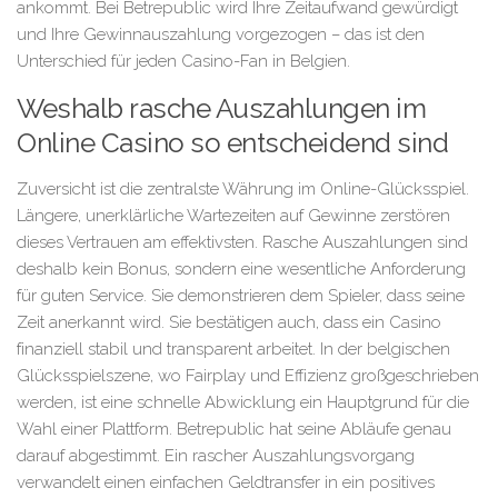
ankommt. Bei Betrepublic wird Ihre Zeitaufwand gewürdigt
und Ihre Gewinnauszahlung vorgezogen – das ist den
Unterschied für jeden Casino-Fan in Belgien.
Weshalb rasche Auszahlungen im
Online Casino so entscheidend sind
Zuversicht ist die zentralste Währung im Online-Glücksspiel.
Längere, unerklärliche Wartezeiten auf Gewinne zerstören
dieses Vertrauen am effektivsten. Rasche Auszahlungen sind
deshalb kein Bonus, sondern eine wesentliche Anforderung
für guten Service. Sie demonstrieren dem Spieler, dass seine
Zeit anerkannt wird. Sie bestätigen auch, dass ein Casino
finanziell stabil und transparent arbeitet. In der belgischen
Glücksspielszene, wo Fairplay und Effizienz großgeschrieben
werden, ist eine schnelle Abwicklung ein Hauptgrund für die
Wahl einer Plattform. Betrepublic hat seine Abläufe genau
darauf abgestimmt. Ein rascher Auszahlungsvorgang
verwandelt einen einfachen Geldtransfer in ein positives