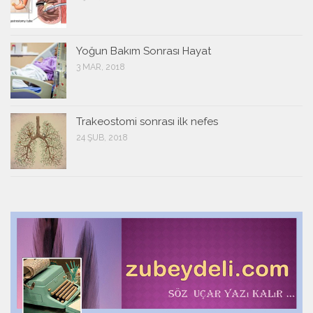
Yoğun Bakım Sonrası Hayat
3 MAR, 2018
Trakeostomi sonrası ilk nefes
24 ŞUB, 2018