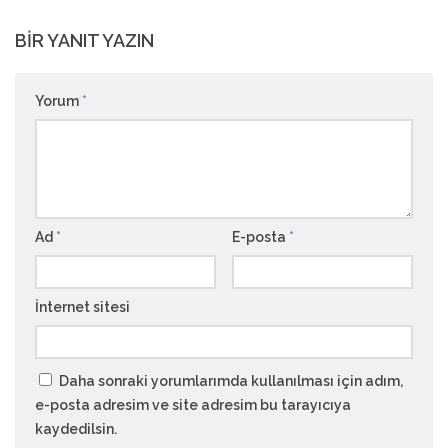
BIR YANIT YAZIN
Yorum
*
Ad
*
E-posta
*
İnternet sitesi
Daha sonraki yorumlarımda kullanılması için adım,
e-posta adresim ve site adresim bu tarayıcıya
kaydedilsin.