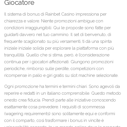
Giocatore
Il sistema di bonus di Rainbet Casino impressiona per
chiarezza e valore. Niente promozioni ambigue con
condizioni irraggiungibili. Qui le proposte sono fatte per
guidarti davvero nel tuo cammino. Il set di benvenuto, di
frequente scaglionato su più versamenti, ti dà una spinta
iniziale iniziale solida per esplorare la piattaforma con più
tranquillità. Quello che si stima, però, è l’considerazione
continua per i giocatori affezionati. Giungono promozioni
periodiche, rimborso sulle perdite, competizioni con
ricompense in palio e giri gratis su slot machine selezionate.
Ogni promozione ha termini e termini chiari. Sono agevoli da
reperire e redatti in un italiano comprensibile. Questo metodo
onesto crea fiducia. Prendi parte alle iniziative conoscendo
esattamente cosa prevedere. I requisiti di scommessa
(wagering requirements) sono solitamente equi e conformi
con il comparto, così trasformare i bonus in vincite è