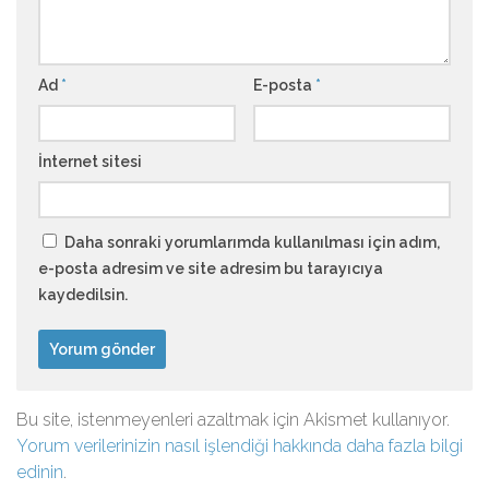
Ad
*
E-posta
*
İnternet sitesi
Daha sonraki yorumlarımda kullanılması için adım,
e-posta adresim ve site adresim bu tarayıcıya
kaydedilsin.
Bu site, istenmeyenleri azaltmak için Akismet kullanıyor.
Yorum verilerinizin nasıl işlendiği hakkında daha fazla bilgi
edinin
.