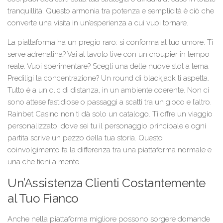
tranquillità. Questo armonia tra potenza e semplicità è ciò che
converte una visita in un’esperienza a cui vuoi tornare.
La piattaforma ha un pregio raro: si conforma al tuo umore. Ti
serve adrenalina? Vai al tavolo live con un croupier in tempo
reale. Vuoi sperimentare? Scegli una delle nuove slot a tema.
Prediligi la concentrazione? Un round di blackjack ti aspetta.
Tutto è a un clic di distanza, in un ambiente coerente. Non ci
sono attese fastidiose o passaggi a scatti tra un gioco e l’altro.
Rainbet Casino non ti dà solo un catalogo. Ti offre un viaggio
personalizzato, dove sei tu il personaggio principale e ogni
partita scrive un pezzo della tua storia. Questo
coinvolgimento fa la differenza tra una piattaforma normale e
una che tieni a mente.
Un’Assistenza Clienti Costantemente
al Tuo Fianco
Anche nella piattaforma migliore possono sorgere domande