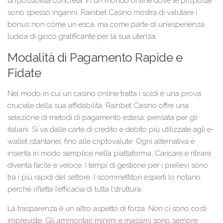
un’possibilità concreta. In un mondo online dove le proposte
sono spesso inganni, Rainbet Casino mostra di valutare i
bonus non come un esca, ma come parte di un’esperienza
ludica di gioco gratificante per la sua utenza.
Modalità di Pagamento Rapide e
Fidate
Nel modo in cui un casino online tratta i soldi è una prova
cruciale della sua affidabilità. Rainbet Casino offre una
selezione di metodi di pagamento estesa, pensata per gli
italiani. Si va dalle carte di credito e debito più utilizzate agli e-
wallet istantanei, fino alle criptovalute. Ogni alternativa è
inserita in modo semplice nella piattaforma. Caricare e ritirare
diventa facile e veloce. I tempi di gestione per i prelievi sono
tra i più rapidi del settore. I scommettitori esperti lo notano,
perché riflette l’efficacia di tutta l’struttura.
La trasparenza è un altro aspetto di forza. Non ci sono costi
impreviste. Gli ammontari minimi e massimi sono sempre