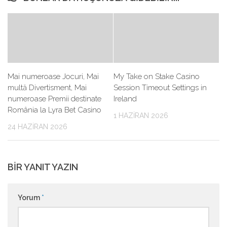
Mai numeroase Jocuri, Mai
My Take on Stake Casino
multă Divertisment, Mai
Session Timeout Settings in
numeroase Premii destinate
Ireland
România la Lyra Bet Casino
1 HAZIRAN 2026
24 HAZIRAN 2026
BIR YANIT YAZIN
Yorum
*