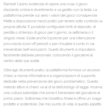
Rainbet Casino evidenzia di capire una cosa: il gioco
d’azzardo online è divertimento e va gestito con la testa. La
piattaforma prende sul serio i valori del gioco consapevole.
Mette a disposizione mezzi pratici per tenere sotto controllo la
propria attività. È possibile configurare limiti di deposito, di
perdita o di tempo di gioco per il giorno, la settimana o il
singolo mese. Esiste anche l’opzione per una interruzione
provvisoria (cool-off period) o per chiudere il conto in via
irreversibile (self-exclusion). Questi strumenti si impostano
facilmente dall’area personale, collocando il giocatore al
centro delle sue scelte.
Oltre agli strumenti pratici, la piattaforma fornisce un accesso
chiaro a risorse informative e a organizzazioni di supporto
dedicate nella prevenzione del gioco problematico. Questo
metodo attivo e chiaro va al di là dell’obbligo di legge. Incarna
una cultura aziendale che pone il benessere del giocatore al
primo piano. Sottolinea che l’obiettivo finale è offrire un svago
protetto e sostenibile. Dal mio punto di vista, è questo aspetto