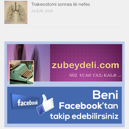
Trakeostomi sonrası ilk nefes
24 ŞUB, 2018