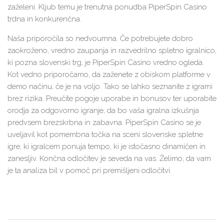
zaželeni. Kljub temu je trenutna ponudba PiperSpin Casino
trdna in konkurenčna.
Naša priporočila so nedvoumna. Če potrebujete dobro
zaokroženo, vredno zaupanja in razvedrilno spletno igralnico,
ki pozna slovenski trg, je PiperSpin Casino vredno ogleda.
Kot vedno priporočamo, da zaženete z obiskom platforme v
demo načinu, če je na voljo. Tako se lahko seznanite z igrami
brez rizika. Preučite pogoje uporabe in bonusov ter uporabite
orodja za odgovorno igranje, da bo vaša igralna izkušnja
predvsem brezskrbna in zabavna. PiperSpin Casino se je
uveljavil kot pomembna točka na sceni slovenske spletne
igre, ki igralcem ponuja tempo, ki je istočasno dinamičen in
zanesljiv. Končna odločitev je seveda na vas. Želimo, da vam
je ta analiza bil v pomoč pri premišljeni odločitvi.