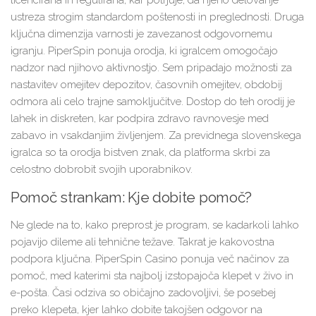
licencirana in regulirana, kar potrjuje, da njeno delovanje
ustreza strogim standardom poštenosti in preglednosti. Druga
ključna dimenzija varnosti je zavezanost odgovornemu
igranju. PiperSpin ponuja orodja, ki igralcem omogočajo
nadzor nad njihovo aktivnostjo. Sem pripadajo možnosti za
nastavitev omejitev depozitov, časovnih omejitev, obdobij
odmora ali celo trajne samoključitve. Dostop do teh orodij je
lahek in diskreten, kar podpira zdravo ravnovesje med
zabavo in vsakdanjim življenjem. Za previdnega slovenskega
igralca so ta orodja bistven znak, da platforma skrbi za
celostno dobrobit svojih uporabnikov.
Pomoč strankam: Kje dobite pomoč?
Ne glede na to, kako preprost je program, se kadarkoli lahko
pojavijo dileme ali tehnične težave. Takrat je kakovostna
podpora ključna. PiperSpin Casino ponuja več načinov za
pomoč, med katerimi sta najbolj izstopajoča klepet v živo in
e-pošta. Časi odziva so običajno zadovoljivi, še posebej
preko klepeta, kjer lahko dobite takojšen odgovor na