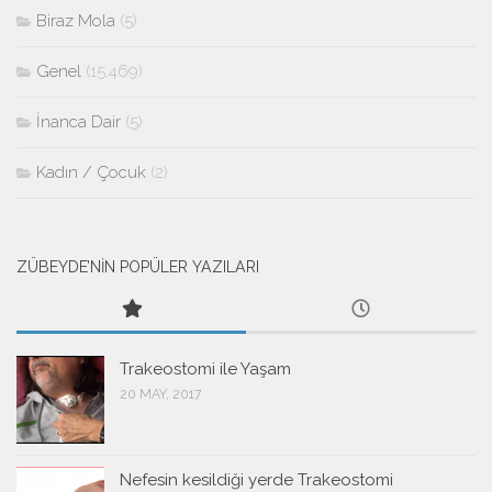
Biraz Mola
(5)
Genel
(15.469)
İnanca Dair
(5)
Kadın / Çocuk
(2)
ZÜBEYDE’NİN POPÜLER YAZILARI
Trakeostomi ile Yaşam
20 MAY, 2017
Nefesin kesildiği yerde Trakeostomi