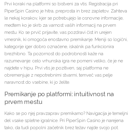
Prvi koraki na platformi so bistveni za vtis. Registracija pri
PiperSpin Casino je hitra, preprosta in brez zapletov. Zahteva
le nekaj korakov, kjer se potrebujejo le osnovne informacije,
medtem ko je skrb za varnost vaših informacij na prvem
mestu. Ko se prvič prijavite, vas pozdravi čist in urejen
vmesnik, ki omogoča enostavno premikanje. Meniji so logični,
kategorije iger dobro označene, iskalnik pa funkcionira
brezhibno. Ta pozornost do podrobnosti kaže na
razumevanje: celo vrhunska igra ne pomeni veliko, če je ne
najdete v hipu. Prvi vtis je pozitiven, saj platforma ne
obremenjuje z nepotrebnimi stvarmi, temveč vas pelje
naravnost do vsebine, ki jo želite.
Premikanje po platformi: intuitivnost na
prvem mestu
Kako se po njej pravzaprav premikamo? Navigacija je temeljni
del vsake spletne igralnice. Pri PiperSpin Casino je narejena
tako, da tudi popolni začetnik brez težav najde svojo pot.