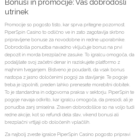
Bonusi in promocije: Vaš dobrodošli
utrinek
Promocije so pogosto tisto, kar sprva pritegne pozornost.
PiperSpin Casino to odlično ve in zato zagotavlja skrbno
pripravljene bonuse za novodobne in redne uporabnike.
Dobrodošla ponudba navadno vključuje bonus na prvi
depozit in morda brezplačne zasuke. To igralcu omogoča, da
podaljšate svoj začetni denar in raziskujete platformo z
majhnim tveganjem. Bistveno je poudariti, da vsak bonus
nastopa z jasno določenimi pogoji za stavljanje. Te pogoje
treba je izpolniti, preden lahko prenesete morebitni dobitek.
To je standardna in odgovorna praksa v sektorju. PiperSpin te
pogoje navaja odkrito, kar igralcu omogoča, da presodi, ali je
ponudba zanj smiselna. Zraven dobrodošlice so na voljo tudi
redne akcije, kot so refundi dela stav, vikend bonusi ali
brezplačni vrtljaji ob določenih vplačilih.
Za najbolj zveste igralce PiperSpin Casino pogosto pripravi