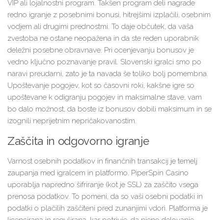
VIP ali lojalnostni program. Takšen program deli nagrade
redno igranje z posebnimi bonusi, hitrejšimi izplačili, osebnim
vodjem ali drugimi prednostmi. To daje občutek, da vaša
zvestoba ne ostane neopažena in da ste reden uporabnik
deležni posebne obravnave. Pri ocenjevanju bonusov je
vedno ključno poznavanje pravil. Slovenski igralci smo po
naravi preudarni, zato je ta navada še toliko bolj pomembna.
Upoštevanje pogojev, kot so časovni roki, kakšne igre so
upoštevane k odigranju pogojev in maksimalne stave, vam
bo dalo možnost, da boste iz bonusov dobili maksimum in se
izognili neprijetnim nepričakovanostim.
Zaščita in odgovorno igranje
Varnost osebnih podatkov in finančnih transakcij je temelj
zaupanja med igralcem in platformo. PiperSpin Casino
uporablja napredno šifriranje (kot je SSL) za zaščito vsega
prenosa podatkov. To pomeni, da so vaši osebni podatki in
podatki o plačilih zaščiteni pred zunanjimi vdori. Platforma je