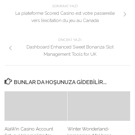
SONRAKI YAZI
La plateforme Scored Casino est votre passerelle
vers l’excitation du jeu au Canada
ÖNCEKI YAZI
Dashboard Enhanced Sweet Bonanza Slot
Management Tools for UK
BUNLAR DA HOŞUNUZA GIDEBILIR...
AlaWin Casino Account
Winter Wonderland-