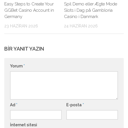
Easy Steps to Create Your
Spil Demo eller Ægte Mode
GGBet Casino Account in
Slots i Dag på Gambloria
Germany
Casino i Danmark
23 HAZIRAN 2026
24 HAZIRAN 2026
BIR YANIT YAZIN
Yorum
*
Ad
*
E-posta
*
İnternet sitesi