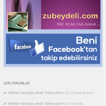
SON YORUMLAR
Nefesin kesildiği yerde Trakeostomi
için
Zübeyde Avcı
Nefesin kesildiği yerde Trakeostomi
için
Hamide