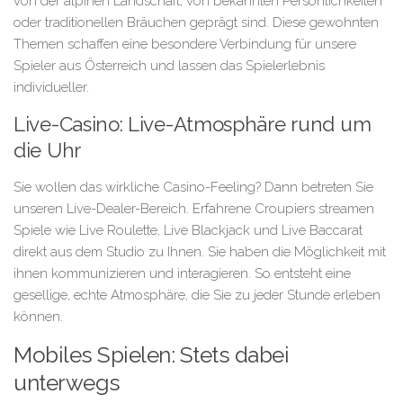
von der alpinen Landschaft, von bekannten Persönlichkeiten
oder traditionellen Bräuchen geprägt sind. Diese gewohnten
Themen schaffen eine besondere Verbindung für unsere
Spieler aus Österreich und lassen das Spielerlebnis
individueller.
Live-Casino: Live-Atmosphäre rund um
die Uhr
Sie wollen das wirkliche Casino-Feeling? Dann betreten Sie
unseren Live-Dealer-Bereich. Erfahrene Croupiers streamen
Spiele wie Live Roulette, Live Blackjack und Live Baccarat
direkt aus dem Studio zu Ihnen. Sie haben die Möglichkeit mit
ihnen kommunizieren und interagieren. So entsteht eine
gesellige, echte Atmosphäre, die Sie zu jeder Stunde erleben
können.
Mobiles Spielen: Stets dabei
unterwegs