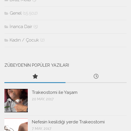
Genel
(15.502)
İnanca Dair
(5)
Kadın / Çocuk
(2)
ZÜBEYDE’NİN POPÜLER YAZILARI
Trakeostomi ile Yaşam
20 MAY, 2017
Nefesin kesildiği yerde Trakeostomi
7 MAY, 2017