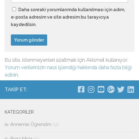
Daha sonraki yorumlarımda kullanılması için adım,
e-posta adresim ve site adresim bu tarayıcıya
kaydedilsin.
Bu site, istenmeyenleri azaltmak için Akismet kullanıyor.
Yorum verilerinizin nasıl işlendiği hakkında daha fazla bilgi
edinin
.
TAKIP ET:
KATEGORILER
Annemle Öğrendim
(11)
Biraz Mola
(5)