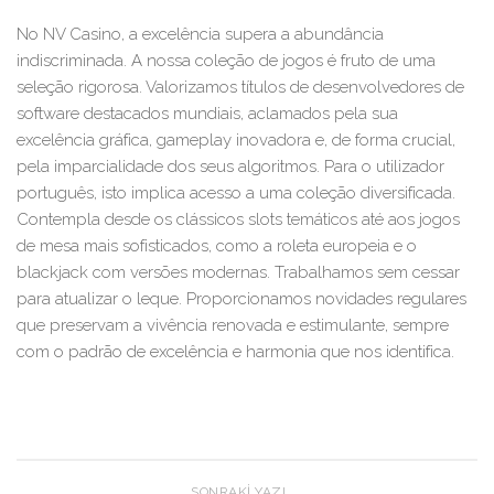
No NV Casino, a excelência supera a abundância
indiscriminada. A nossa coleção de jogos é fruto de uma
seleção rigorosa. Valorizamos títulos de desenvolvedores de
software destacados mundiais, aclamados pela sua
excelência gráfica, gameplay inovadora e, de forma crucial,
pela imparcialidade dos seus algoritmos. Para o utilizador
português, isto implica acesso a uma coleção diversificada.
Contempla desde os clássicos slots temáticos até aos jogos
de mesa mais sofisticados, como a roleta europeia e o
blackjack com versões modernas. Trabalhamos sem cessar
para atualizar o leque. Proporcionamos novidades regulares
que preservam a vivência renovada e estimulante, sempre
com o padrão de excelência e harmonia que nos identifica.
SONRAKI YAZI