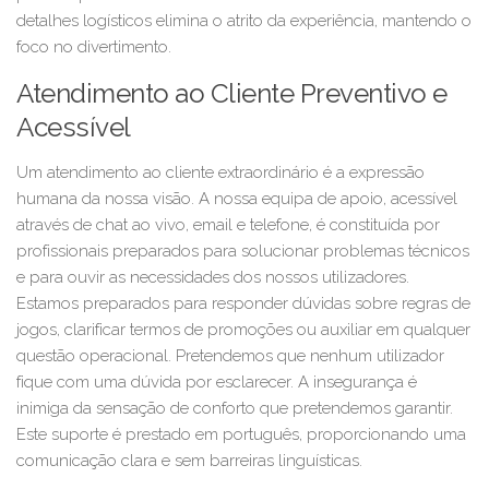
detalhes logísticos elimina o atrito da experiência, mantendo o
foco no divertimento.
Atendimento ao Cliente Preventivo e
Acessível
Um atendimento ao cliente extraordinário é a expressão
humana da nossa visão. A nossa equipa de apoio, acessível
através de chat ao vivo, email e telefone, é constituída por
profissionais preparados para solucionar problemas técnicos
e para ouvir as necessidades dos nossos utilizadores.
Estamos preparados para responder dúvidas sobre regras de
jogos, clarificar termos de promoções ou auxiliar em qualquer
questão operacional. Pretendemos que nenhum utilizador
fique com uma dúvida por esclarecer. A insegurança é
inimiga da sensação de conforto que pretendemos garantir.
Este suporte é prestado em português, proporcionando uma
comunicação clara e sem barreiras linguísticas.