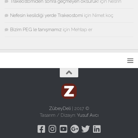
Trakeostomiden sonra geçmeyen öksürük!
için
Nesrin
Nefesin kesildiği yerde Trakeostomi
için
Nimet koç
Bizim PEG le tanışmamız
için
Mehtap er
ZübeyDeli
| 2017 ©
Tasarım / Dizayn:
Yusuf Avcı