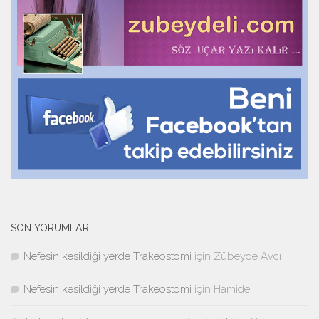
SON YORUMLAR
Nefesin kesildiği yerde Trakeostomi
için
Zübeyde Avcı
Nefesin kesildiği yerde Trakeostomi
için
Hamide