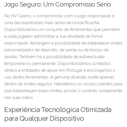
Jogo Seguro: Um Compromisso Sério
No NV Casino, o compromisso com o jogo responsável é
uma das expressões mais sérias da nossa filosofia.
Disponibilizamos um conjunto de ferramentas que permitem
a cada jogador administrar a sua atividade de forma
responsável. Abrangem a possibilidade de estabelecer limites
personalizados de depósito, de perda ou de tempo de
sessão. Também há a possibilidade de autoexclusão
temporária ou permanente. Disponibilizamos contactos
diretos a entidades de apoio em Portugal e encorajamos o
uso destes ferramentas. A genuína diversão existe apenas
dentro de limites seguros. Habilitamos os nossos clientes para
que estabeleçam esses limites, pondo o controlo solidamente
nas suas mãos.
Experiência Tecnológica Otimizada
para Qualquer Dispositivo