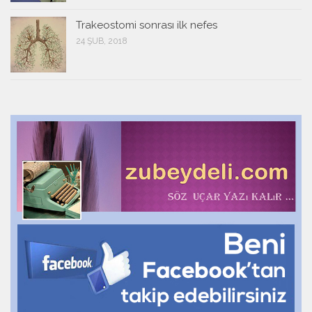
Trakeostomi sonrası ilk nefes
24 ŞUB, 2018