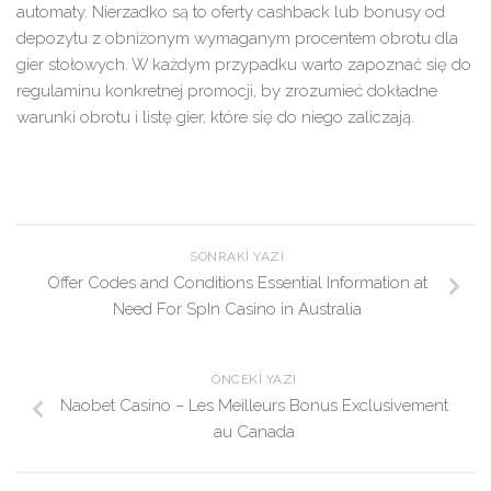
automaty. Nierzadko są to oferty cashback lub bonusy od
depozytu z obniżonym wymaganym procentem obrotu dla
gier stołowych. W każdym przypadku warto zapoznać się do
regulaminu konkretnej promocji, by zrozumieć dokładne
warunki obrotu i listę gier, które się do niego zaliczają.
SONRAKI YAZI
Offer Codes and Conditions Essential Information at
Need For SpIn Casino in Australia
ÖNCEKI YAZI
Naobet Casino – Les Meilleurs Bonus Exclusivement
au Canada