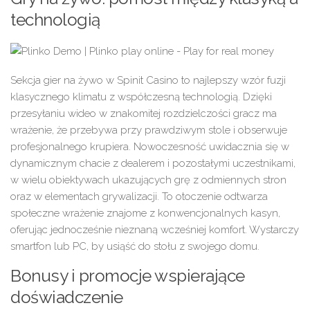
technologią
Sekcja gier na żywo w Spinit Casino to najlepszy wzór fuzji
klasycznego klimatu z współczesną technologią. Dzięki
przesyłaniu wideo w znakomitej rozdzielczości gracz ma
wrażenie, że przebywa przy prawdziwym stole i obserwuje
profesjonalnego krupiera. Nowoczesność uwidacznia się w
dynamicznym chacie z dealerem i pozostałymi uczestnikami,
w wielu obiektywach ukazujących grę z odmiennych stron
oraz w elementach grywalizacji. To otoczenie odtwarza
społeczne wrażenie znajome z konwencjonalnych kasyn,
oferując jednocześnie nieznaną wcześniej komfort. Wystarczy
smartfon lub PC, by usiąść do stołu z swojego domu.
Bonusy i promocje wspierające
doświadczenie