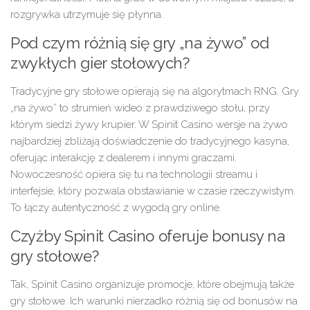
rozgrywka utrzymuje się płynna.
Pod czym różnią się gry „na żywo” od
zwykłych gier stołowych?
Tradycyjne gry stołowe opierają się na algorytmach RNG. Gry
„na żywo” to strumień wideo z prawdziwego stołu, przy
którym siedzi żywy krupier. W Spinit Casino wersje na żywo
najbardziej zbliżają doświadczenie do tradycyjnego kasyna,
oferując interakcję z dealerem i innymi graczami.
Nowoczesność opiera się tu na technologii streamu i
interfejsie, który pozwala obstawianie w czasie rzeczywistym.
To łączy autentyczność z wygodą gry online.
Czyżby Spinit Casino oferuje bonusy na
gry stołowe?
Tak, Spinit Casino organizuje promocje, które obejmują także
gry stołowe. Ich warunki nierzadko różnią się od bonusów na