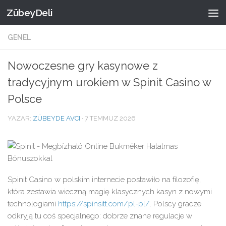
ZübeyDeli
Skip to content
GENEL
Nowoczesne gry kasynowe z
tradycyjnym urokiem w Spinit Casino w
Polsce
YAZAR:
ZÜBEYDE AVCI
·
7 TEMMUZ 2026
Spinit Casino w polskim internecie postawiło na filozofię,
która zestawia wieczną magię klasycznych kasyn z nowymi
technologiami
https://spinsitt.com/pl-pl/
. Polscy gracze
odkryją tu coś specjalnego: dobrze znane regulacje w