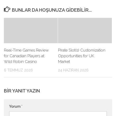
BUNLAR DA HOŞUNUZA GIDEBILIR...
Real-Time Games Review
Pirate Slot(s) Customization
for Canadian Players at
Opportunities for UK
Wild Robin Casino
Market
6 TEMMUZ 2026
24 HAZIRAN 2026
BIR YANIT YAZIN
Yorum
*