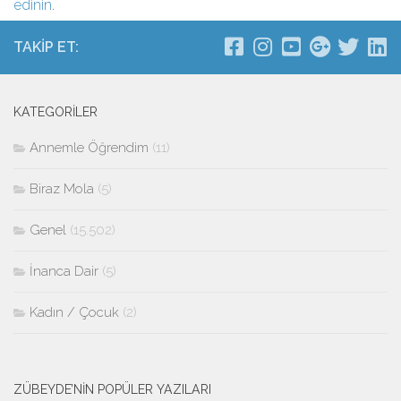
edinin
.
TAKIP ET:
KATEGORILER
Annemle Öğrendim
(11)
Biraz Mola
(5)
Genel
(15.502)
İnanca Dair
(5)
Kadın / Çocuk
(2)
ZÜBEYDE’NİN POPÜLER YAZILARI