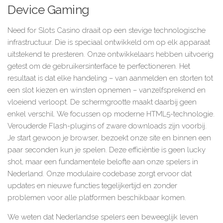
Device Gaming
Need for Slots Casino draait op een stevige technologische
infrastructuur. Die is speciaal ontwikkeld om op elk apparaat
uitstekend te presteren. Onze ontwikkelaars hebben uitvoerig
getest om de gebruikersinterface te perfectioneren. Het
resultaat is dat elke handeling – van aanmelden en storten tot
een slot kiezen en winsten opnemen – vanzelfsprekend en
vloeiend verloopt. De schermgrootte maakt daarbij geen
enkel verschil. We focussen op moderne HTML5-technologie.
Verouderde Flash-plugins of zware downloads zijn voorbij.
Je start gewoon je browser, bezoekt onze site en binnen een
paar seconden kun je spelen. Deze efficiëntie is geen lucky
shot, maar een fundamentele belofte aan onze spelers in
Nederland. Onze modulaire codebase zorgt ervoor dat
updates en nieuwe functies tegelijkertijd en zonder
problemen voor alle platformen beschikbaar komen.
We weten dat Nederlandse spelers een beweeglijk leven