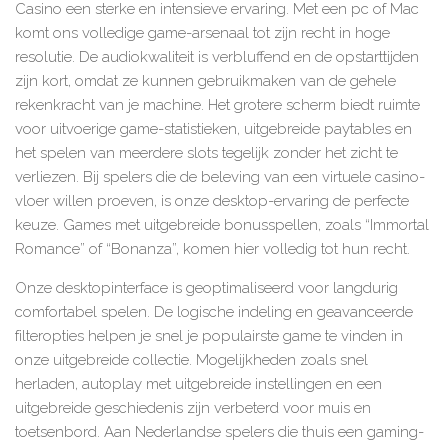
Casino een sterke en intensieve ervaring. Met een pc of Mac
komt ons volledige game-arsenaal tot zijn recht in hoge
resolutie. De audiokwaliteit is verbluffend en de opstarttijden
zijn kort, omdat ze kunnen gebruikmaken van de gehele
rekenkracht van je machine. Het grotere scherm biedt ruimte
voor uitvoerige game-statistieken, uitgebreide paytables en
het spelen van meerdere slots tegelijk zonder het zicht te
verliezen. Bij spelers die de beleving van een virtuele casino-
vloer willen proeven, is onze desktop-ervaring de perfecte
keuze. Games met uitgebreide bonusspellen, zoals “Immortal
Romance” of “Bonanza”, komen hier volledig tot hun recht.
Onze desktopinterface is geoptimaliseerd voor langdurig
comfortabel spelen. De logische indeling en geavanceerde
filteropties helpen je snel je populairste game te vinden in
onze uitgebreide collectie. Mogelijkheden zoals snel
herladen, autoplay met uitgebreide instellingen en een
uitgebreide geschiedenis zijn verbeterd voor muis en
toetsenbord. Aan Nederlandse spelers die thuis een gaming-