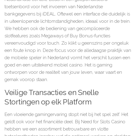
toetsenbord voor het invoeren van Nederlandse
bankgegevens bij iDEAL. Oftewel een interface die duidelijk is
in uiteenlopende lichtomstandigheden, ideaal voor in de trein.
We hebben ook de bediening van gecompliceerde
slotfeatures zoals Megaways of Buy Bonus-functies
vereenvoudigd voor touch. Zo klikt u geenszins per ongeluk
een foute knop in. Deze focus voor de alledaagse praktijk van
de mobiele speler in Nederland vormt het verschil tussen een
goed en een uitstekend mobiel casino. Het is gaming
ontworpen voor de realiteit van jouw leven, waar vaart en
gemak voorop staan.
Veilige Transacties en Snelle
Stortingen op elk Platform
Een vloeiende gamingervaring stopt niet bij het spel zelf. Het
geldt ook voor het financiële deel. Bij Need for Slots Casino
hebben we een assortiment betrouwbare en vlotte