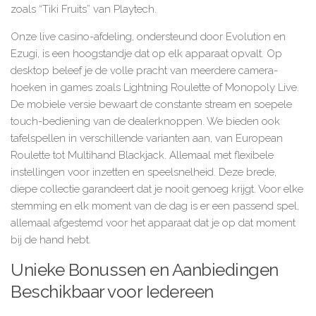
zoals “Tiki Fruits” van Playtech.
Onze live casino-afdeling, ondersteund door Evolution en
Ezugi, is een hoogstandje dat op elk apparaat opvalt. Op
desktop beleef je de volle pracht van meerdere camera-
hoeken in games zoals Lightning Roulette of Monopoly Live.
De mobiele versie bewaart de constante stream en soepele
touch-bediening van de dealerknoppen. We bieden ook
tafelspellen in verschillende varianten aan, van European
Roulette tot Multihand Blackjack. Allemaal met flexibele
instellingen voor inzetten en speelsnelheid. Deze brede,
diepe collectie garandeert dat je nooit genoeg krijgt. Voor elke
stemming en elk moment van de dag is er een passend spel,
allemaal afgestemd voor het apparaat dat je op dat moment
bij de hand hebt.
Unieke Bonussen en Aanbiedingen
Beschikbaar voor Iedereen