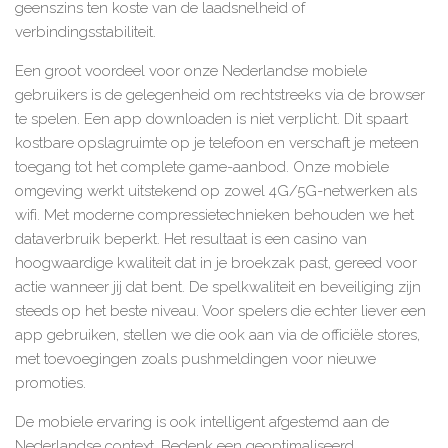
geenszins ten koste van de laadsnelheid of
verbindingsstabiliteit.
Een groot voordeel voor onze Nederlandse mobiele
gebruikers is de gelegenheid om rechtstreeks via de browser
te spelen. Een app downloaden is niet verplicht. Dit spaart
kostbare opslagruimte op je telefoon en verschaft je meteen
toegang tot het complete game-aanbod. Onze mobiele
omgeving werkt uitstekend op zowel 4G/5G-netwerken als
wifi. Met moderne compressietechnieken behouden we het
dataverbruik beperkt. Het resultaat is een casino van
hoogwaardige kwaliteit dat in je broekzak past, gereed voor
actie wanneer jij dat bent. De spelkwaliteit en beveiliging zijn
steeds op het beste niveau. Voor spelers die echter liever een
app gebruiken, stellen we die ook aan via de officiële stores,
met toevoegingen zoals pushmeldingen voor nieuwe
promoties.
De mobiele ervaring is ook intelligent afgestemd aan de
Nederlandse context. Bedenk een geoptimaliseerd