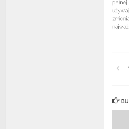
pełnej 
używają
zmieni
najważ
BU