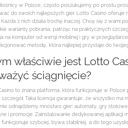
iłośnicy w Polsce, często poszukujemy po prostu pro
wać do swoich najlepszych gier. Lotto Casino oferuj
 Każda z nich działa trochę inaczej. Chcę się z wami p
kie warianty pobrania, patrząc na praktycznych szczeg
cja na komputer od wersji mobilnej i gry w przeglądarc
kcjonować metodę, która najlepiej przystaje do twojego
m właściwie jest Lotto Ca
ważyć ściągnięcie?
asino to znana platforma, która funkcjonuje w Polsce p
 szczegół. Taka licencja gwarantuje, że wszystko ma m
rmie odnajdziemy mnóstwo gier: automaty, gry stołowe
lne i promocje. Zainstalowanie dedykowanej aplikacji 
 funkcjonuje szybciej, bywa stabilniej, a do tego uzys