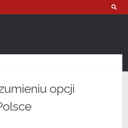
zumieniu opcji
Polsce