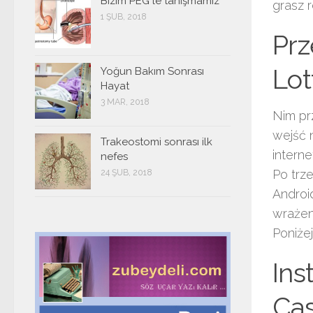
Bizim PEG le tanışmamız
grasz r
1 ŞUB, 2018
Prz
Lot
Yoğun Bakım Sonrası
Hayat
3 MAR, 2018
Nim pr
wejść 
Trakeostomi sonrası ilk
intern
nefes
Po trz
24 ŞUB, 2018
Androi
wrażen
Poniże
Ins
Cas