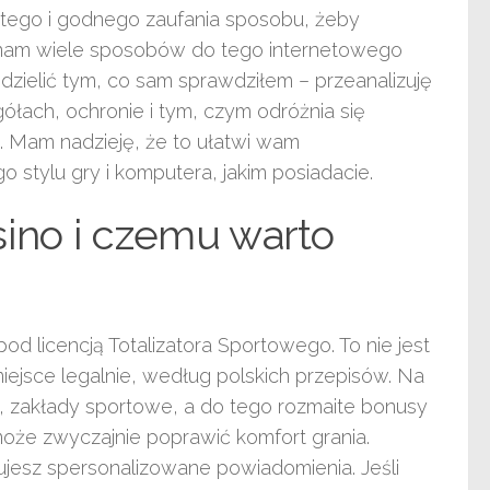
stego i godnego zaufania sposobu, żeby
e nam wiele sposobów do tego internetowego
odzielić tym, co sam sprawdziłem – przeanalizuję
ółach, ochronie i tym, czym odróżnia się
e. Mam nadzieję, że to ułatwi wam
 stylu gry i komputera, jakim posiadacie.
sino i czemu warto
od licencją Totalizatora Sportowego. To nie jest
iejsce legalnie, według polskich przepisów. Na
, zakłady sportowe, a do tego rozmaite bonusy
może zwyczajnie poprawić komfort grania.
kujesz spersonalizowane powiadomienia. Jeśli