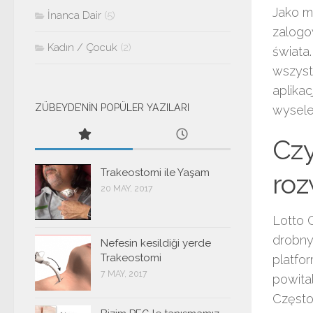
Jako m
İnanca Dair
(5)
zalogo
Kadın / Çocuk
(2)
świata.
wszyst
aplika
ZÜBEYDE’NİN POPÜLER YAZILARI
wysele
Czy
Trakeostomi ile Yaşam
roz
20 MAY, 2017
Lotto C
drobny
Nefesin kesildiği yerde
Trakeostomi
platfo
7 MAY, 2017
powita
Często