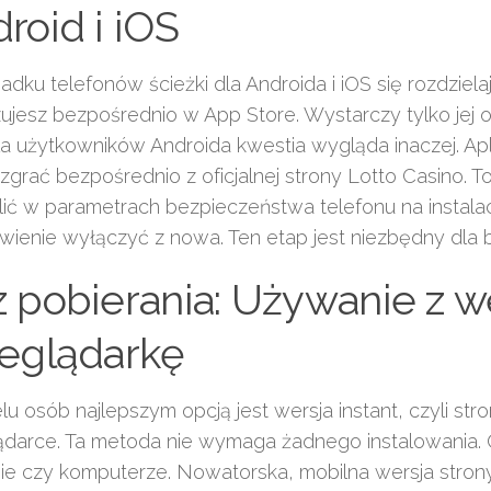
roid i iOS
ku telefonów ścieżki dla Androida i iOS się rozdzielają
izujesz bezpośrednio w App Store. Wystarczy tylko jej 
la użytkowników Androida kwestia wygląda inaczej. Apli
 zgrać bezpośrednio z oficjalnej strony Lotto Casino. 
ić w parametrach bezpieczeństwa telefonu na instalacj
awienie wyłączyć z nowa. Ten etap jest niezbędny dla b
 pobierania: Używanie z we
eglądarkę
elu osób najlepszym opcją jest wersja instant, czyli s
ądarce. Ta metoda nie wymaga żadnego instalowania.
nie czy komputerze. Nowatorska, mobilna wersja strony