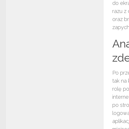
do ekra
razu z
oraz b
zapych
Ana
zde
Po prz
tak na
rolę po
interne
po str
logowa
aplika