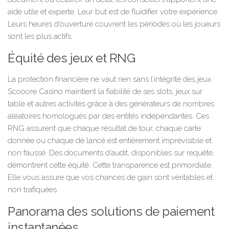
aide utile et experte. Leur but est de fluidifier votre expérience.
Leurs heures d’ouverture couvrent les périodes où les joueurs
sont les plus actifs.
Équité des jeux et RNG
La protection financière ne vaut rien sans l’intégrité des jeux.
Scooore Casino maintient la fiabilité de ses slots, jeux sur
table et autres activités grâce à des générateurs de nombres
aléatoires homologués par des entités indépendantes. Ces
RNG assurent que chaque résultat de tour, chaque carte
donnée ou chaque dé lancé est entièrement imprévisible et
non faussé. Des documents d’audit, disponibles sur requête,
démontrent cette équité. Cette transparence est primordiale.
Elle vous assure que vos chances de gain sont véritables et
non trafiquées.
Panorama des solutions de paiement
instantanées