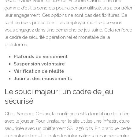
responsable. Selon sa licence, Scooore Casino offre une
gamme d’outils concrets pour aider aux utilisateurs à contrôler
leur engagement. Ces options ne sont pas des fioritures. Ce
sont de réels protections. Les employer montre que vous
vous engagez dans une démarche de jeu saine. Cela renforce
le cadre de sécurité opérationnel et monétaire de la
plateforme.
Plafonds de versement
Suspension volontaire
Vérification de réalité
Journal des mouvements
Le souci majeur : un cadre de jeu
sécurisé
Chez Scooore Casino, la confiance est la fondation de la lien
avec le joueur. Pour l’instaurer, le site utilise une infrastructure
sécurisée avec un chiffrement SSL 256 bits. En pratique, cette
technologie brouille toutes les informations échangées entre