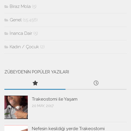
Biraz Mola
(5)
Genel
(15.456)
İnanca Dair
(5)
Kadın / Çocuk
(2)
ZÜBEYDE’NİN POPÜLER YAZILARI
Trakeostomi ile Yaşam
20 MAY, 2017
Nefesin kesildiği yerde Trakeostomi