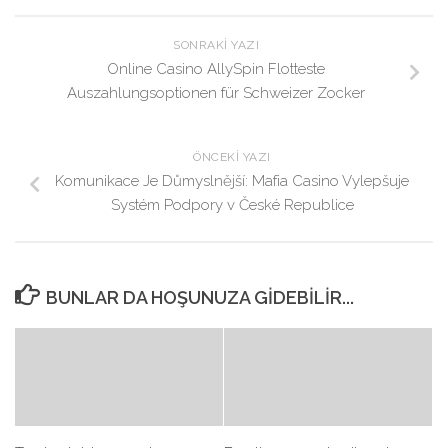
SONRAKI YAZI
Online Casino AllySpin Flotteste
Auszahlungsoptionen für Schweizer Zocker
ÖNCEKI YAZI
Komunikace Je Důmyslnější: Mafia Casino Vylepšuje
Systém Podpory v České Republice
BUNLAR DA HOŞUNUZA GIDEBILIR...