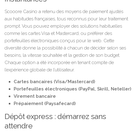
Scooore Casino a retenu des moyens de paiement ajustés
aux habitudes françaises, tous reconnus pour leur traitement
prompt. Vous pouvez employer des solutions habituelles
comme les cartes Visa et Mastercard, ou préférer des
portefeuilles électroniques conçus pour le web. Cette
diversité donne la possibilité à chacun de décider selon ses
besoins, la vitesse souhaitée et la gestion de son budget.
Chaque option a été incorporée en tenant compte de
l’expérience globale de l’utilisateur.
Cartes bancaires (Visa/Mastercard)
Portefeuilles électroniques (PayPal, Skrill, Neteller)
Virement bancaire
Prépaiement (Paysafecard)
Dépôt express : démarrez sans
attendre