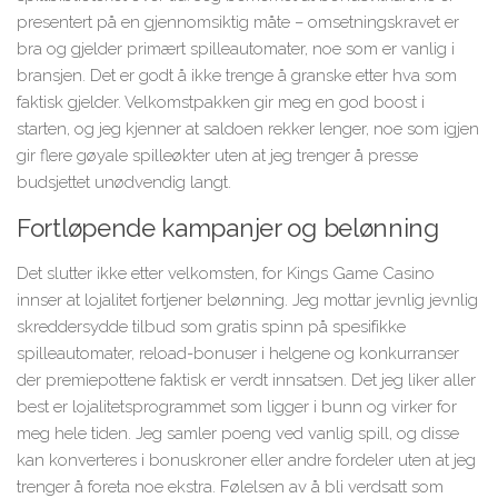
presentert på en gjennomsiktig måte – omsetningskravet er
bra og gjelder primært spilleautomater, noe som er vanlig i
bransjen. Det er godt å ikke trenge å granske etter hva som
faktisk gjelder. Velkomstpakken gir meg en god boost i
starten, og jeg kjenner at saldoen rekker lenger, noe som igjen
gir flere gøyale spilleøkter uten at jeg trenger å presse
budsjettet unødvendig langt.
Fortløpende kampanjer og belønning
Det slutter ikke etter velkomsten, for Kings Game Casino
innser at lojalitet fortjener belønning. Jeg mottar jevnlig jevnlig
skreddersydde tilbud som gratis spinn på spesifikke
spilleautomater, reload-bonuser i helgene og konkurranser
der premiepottene faktisk er verdt innsatsen. Det jeg liker aller
best er lojalitetsprogrammet som ligger i bunn og virker for
meg hele tiden. Jeg samler poeng ved vanlig spill, og disse
kan konverteres i bonuskroner eller andre fordeler uten at jeg
trenger å foreta noe ekstra. Følelsen av å bli verdsatt som