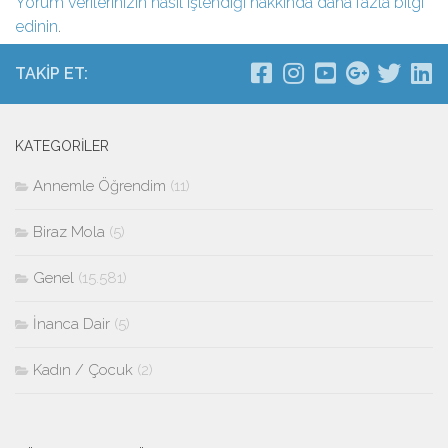
Yorum verilerinizin nasıl işlendiği hakkında daha fazla bilgi
edinin
.
TAKIP ET:
KATEGORILER
Annemle Öğrendim
(11)
Biraz Mola
(5)
Genel
(15.581)
İnanca Dair
(5)
Kadın / Çocuk
(2)