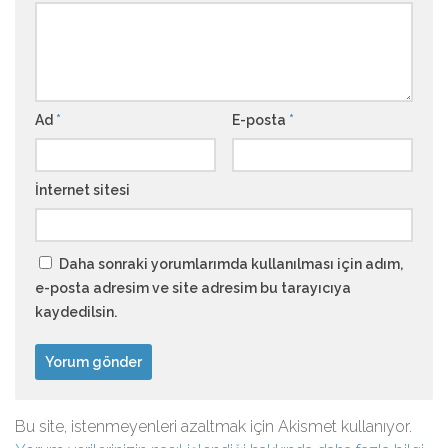
Ad
*
E-posta
*
İnternet sitesi
Daha sonraki yorumlarımda kullanılması için adım,
e-posta adresim ve site adresim bu tarayıcıya
kaydedilsin.
Bu site, istenmeyenleri azaltmak için Akismet kullanıyor.