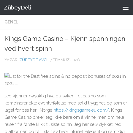
ZübeyDeli
Skip to content
GENEL
Kings Game Casino – Kjenn spenningen
ved hvert spinn
YAZAR:
ZÜBEYDE AVCI
·
7 TEMMUZ 2026
Jeg kjenner nøyaktig hva du søker – et casino som
kombinerer ekte eventyrfølelse med solid trygghet, og som er
laget for oss her i Norge
https://kingsgame.eu.com/
. Kings
Game Casino dreier seg ikke bare om å vinne, men om hele
reisen fra første klikk til siste spinn. Jeg har selv dykket ned i
plattformen og blitt slått av hvor intuitivt, elegant og samtidig