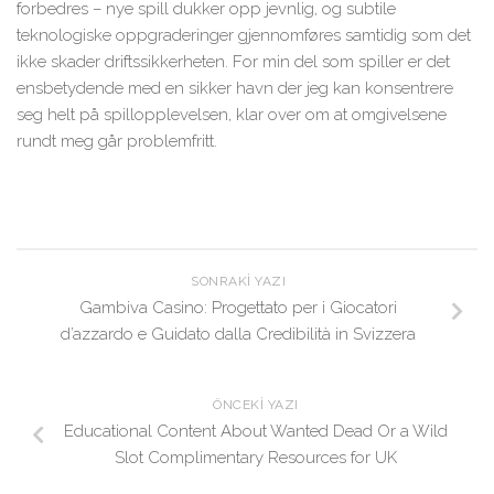
forbedres – nye spill dukker opp jevnlig, og subtile
teknologiske oppgraderinger gjennomføres samtidig som det
ikke skader driftssikkerheten. For min del som spiller er det
ensbetydende med en sikker havn der jeg kan konsentrere
seg helt på spillopplevelsen, klar over om at omgivelsene
rundt meg går problemfritt.
SONRAKI YAZI
Gambiva Casino: Progettato per i Giocatori
d’azzardo e Guidato dalla Credibilità in Svizzera
ÖNCEKI YAZI
Educational Content About Wanted Dead Or a Wild
Slot Complimentary Resources for UK