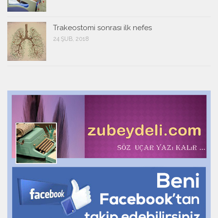
Trakeostomi sonrası ilk nefes
24 ŞUB, 2018