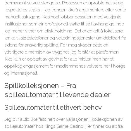
permanent selvutestengelse. Prosessen er uproblematisk og
respekteres straks – jeg trenger ikke å argumentere eller vente
manuell saksgang. Kasinoet jobber dessuten med velkjente
institusjoner som gir profesjonell støtte til spillavhengige, noe
jeg mener vitner om etisk holdning. Det er enkelt å lokalisere
lenke til støttetelefoner og veiledningstjenester umiddelbart fra
sidene for ansvarlig spilling. For meg skaper dette en
ytterligere dimensjon av trygghet; jeg forstår at plattformen
ikke kun er opptatt av gevinst for alle midler, men har et
oppriktig engasjement for medlemmenes velvære her i Norge
og internasjonalt.
Spillkolleksjonen – Fra
spilleautomater til levende dealer
Spilleautomater til ethvert behov
Jeg blir alltid like fascinert over variasjonen i kolleksjonen av
spilleautomater hos Kings Game Casino. Her finner du alt fra