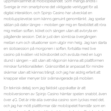
uppmärksamhet åt mobilspelandet. Som många andra i
Sverige är min smartphone det viktigaste verktyget för all
digital interaktion, och Spinjo Casino har utvecklat en
mobilupplevelse som känns genuint genomtänkt. Jag spelar
sällan på dator längre – mobilen ger mig en flexibilitet att röra
mig mellan soffan, köket och sängen utan att avbryta en
pågående session. Det är just den sömlösa övergången
mellan rum och situationer som utgör min helg. Jag kan starta
en slotssession på morgonen i soffan, fortsätta med live
casino på kvällen vid köksbordet och avsluta med en lugn
stund i sängen – allt utan att någonsin känna att plattformen
minskar funktionaliteten. Gränssnittet är anpassat för mindre
skärmar utan att kännas trångt, och jag har aldrig erfarit att
knappar eller menyer blir svårnavigerade på mobilen.
En teknisk detalj som jag faktiskt uppskattar är att
mobilversionen av Spinjo Casino hämtar spelen snabbt, även
över 4G. Det är inte alla svenska casino som lyckas med det,
och jag har mött plattformar där mobilspelet framstår som en