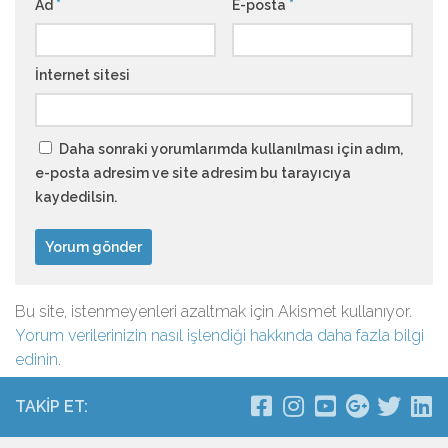
Ad
*
E-posta
*
İnternet sitesi
Daha sonraki yorumlarımda kullanılması için adım,
e-posta adresim ve site adresim bu tarayıcıya
kaydedilsin.
Bu site, istenmeyenleri azaltmak için Akismet kullanıyor.
Yorum verilerinizin nasıl işlendiği hakkında daha fazla bilgi
edinin
.
TAKIP ET: