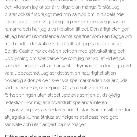
och vila som jag anser är viktigare än många förstår. Jag
pratar också frispråkigt med min sambo om mitt spelande,
inte i specifika om varje omgång men om de övergripande
ramarna och hur jag trivs i relation till det. Den ärligheten gör
att jag har ett utomstående samtalspartner som kan flagga om
mitt handlande skulle skifta på ett sätt jag själv upptäcker.
Spinjo Casino har också en sektion med självskattning och
upplysning om spelberoende som jag har kollat vid ett par
stunder – inte för att jag har varit bekymrad, utan för att jag vill
vara uppdaterad. Jag ser det som en naturlighet att en
trovärdig aktör på den svenska spelmarknaden ska erbjuda
sådana resurser, och Spinjo Casino motsvarar den
förhoppningen utan att det upplevs som en pliktskyldig
reflektion. För mig är ansvarsfullt spelande inte en
begränsning av självbestämmandet, utan tvärtom villkoret för
att jag ska kunna åtnjuta av helgens spelpass med gott
samvete och utan ångest på måndagen.