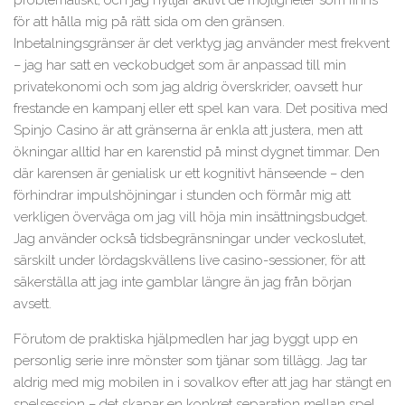
problematiskt, och jag nyttjar aktivt de möjligheter som finns
för att hålla mig på rätt sida om den gränsen.
Inbetalningsgränser är det verktyg jag använder mest frekvent
– jag har satt en veckobudget som är anpassad till min
privatekonomi och som jag aldrig överskrider, oavsett hur
frestande en kampanj eller ett spel kan vara. Det positiva med
Spinjo Casino är att gränserna är enkla att justera, men att
ökningar alltid har en karenstid på minst dygnet timmar. Den
där karensen är genialisk ur ett kognitivt hänseende – den
förhindrar impulshöjningar i stunden och förmår mig att
verkligen överväga om jag vill höja min insättningsbudget.
Jag använder också tidsbegränsningar under veckoslutet,
särskilt under lördagskvällens live casino-sessioner, för att
säkerställa att jag inte gamblar längre än jag från början
avsett.
Förutom de praktiska hjälpmedlen har jag byggt upp en
personlig serie inre mönster som tjänar som tillägg. Jag tar
aldrig med mig mobilen in i sovalkov efter att jag har stängt en
spelsession – det skapar en konkret separation mellan spel