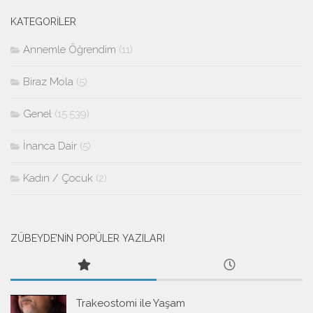
KATEGORILER
Annemle Öğrendim
(11)
Biraz Mola
(5)
Genel
(15.539)
İnanca Dair
(5)
Kadın / Çocuk
(2)
ZÜBEYDE’NİN POPÜLER YAZILARI
Trakeostomi ile Yaşam