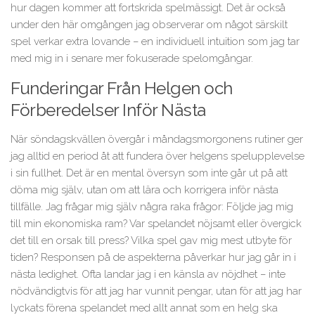
hur dagen kommer att fortskrida spelmässigt. Det är också
under den här omgången jag observerar om något särskilt
spel verkar extra lovande – en individuell intuition som jag tar
med mig in i senare mer fokuserade spelomgångar.
Funderingar Från Helgen och
Förberedelser Inför Nästa
När söndagskvällen övergår i måndagsmorgonens rutiner ger
jag alltid en period åt att fundera över helgens spelupplevelse
i sin fullhet. Det är en mental översyn som inte går ut på att
döma mig själv, utan om att lära och korrigera inför nästa
tillfälle. Jag frågar mig själv några raka frågor: Följde jag mig
till min ekonomiska ram? Var spelandet nöjsamt eller övergick
det till en orsak till press? Vilka spel gav mig mest utbyte för
tiden? Responsen på de aspekterna påverkar hur jag går in i
nästa ledighet. Ofta landar jag i en känsla av nöjdhet – inte
nödvändigtvis för att jag har vunnit pengar, utan för att jag har
lyckats förena spelandet med allt annat som en helg ska