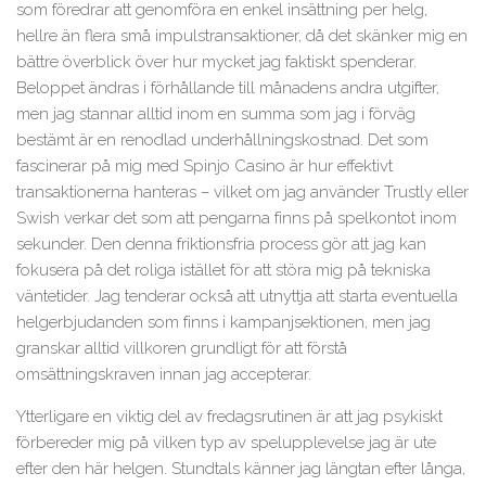
som föredrar att genomföra en enkel insättning per helg,
hellre än flera små impulstransaktioner, då det skänker mig en
bättre överblick över hur mycket jag faktiskt spenderar.
Beloppet ändras i förhållande till månadens andra utgifter,
men jag stannar alltid inom en summa som jag i förväg
bestämt är en renodlad underhållningskostnad. Det som
fascinerar på mig med Spinjo Casino är hur effektivt
transaktionerna hanteras – vilket om jag använder Trustly eller
Swish verkar det som att pengarna finns på spelkontot inom
sekunder. Den denna friktionsfria process gör att jag kan
fokusera på det roliga istället för att störa mig på tekniska
väntetider. Jag tenderar också att utnyttja att starta eventuella
helgerbjudanden som finns i kampanjsektionen, men jag
granskar alltid villkoren grundligt för att förstå
omsättningskraven innan jag accepterar.
Ytterligare en viktig del av fredagsrutinen är att jag psykiskt
förbereder mig på vilken typ av spelupplevelse jag är ute
efter den här helgen. Stundtals känner jag längtan efter långa,