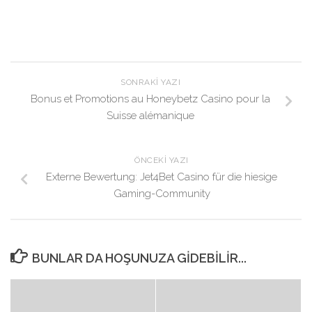
SONRAKI YAZI
Bonus et Promotions au Honeybetz Casino pour la
Suisse alémanique
ÖNCEKI YAZI
Externe Bewertung: Jet4Bet Casino für die hiesige
Gaming-Community
BUNLAR DA HOŞUNUZA GIDEBILIR...