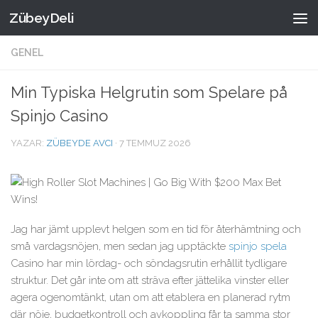
ZübeyDeli
Skip to content
GENEL
Min Typiska Helgrutin som Spelare på
Spinjo Casino
YAZAR:
ZÜBEYDE AVCI
·
7 TEMMUZ 2026
Jag har jämt upplevt helgen som en tid för återhämtning och
små vardagsnöjen, men sedan jag upptäckte
spinjo spela
Casino har min lördag- och söndagsrutin erhållit tydligare
struktur. Det går inte om att sträva efter jättelika vinster eller
agera ogenomtänkt, utan om att etablera en planerad rytm
där nöje, budgetkontroll och avkoppling får ta samma stor