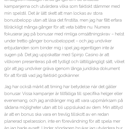
kampanjerna och utvärdera vilka som faktiskt stämmer med
min spelstil. Det är lätt skett att man lockas av stora
bonusbelopp utan att läsa det finstilta, men jag har fått erfara
tillräckligt många gånger för att veta bättre nu. Numera
fokuserar jag på bonusar med rimliga omsättningskrav – helst
under trettio gånger bonusbeloppet – och jag undviker
erbjudanden som binder mig i spel jag egentligen inte är
sugen på. Det jag uppskattar med Spinjo Casino är att
villkoren presenteras på ett tydligt och lättillgängligt sätt, vilket
gör att jag undviker gräva igenom långa juridiska dokument
för att förstå vad jag faktiskt godkänner.
Jag har också märkt att timing har betydelse när det gäller
bonusar. Vissa kampanjer är tillfälliga till specifika helger eller
evenemang, och jag anstränger mig att vara uppmärksam på
sådana möjligheter utan att bli uppslukad av dem. Min attityd
är att en bonus ska vara en trevlig tillskott av en redan
planerad spelsession, inte en förevändning för att spela mer
än jag hade avsett. Under söndagen brukar jag utvärdera hur