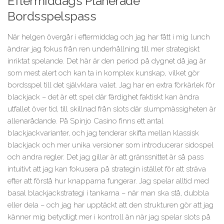
Eftermiddags Planerade
Bordsspelspass
När helgen övergår i eftermiddag och jag har fått i mig lunch
ändrar jag fokus från ren underhållning till mer strategiskt
inriktat spelande. Det här är den period på dygnet då jag är
som mest alert och kan ta in komplex kunskap, vilket gör
bordsspel till det självklara valet. Jag har en extra förkärlek för
blackjack – det är ett spel där färdighet faktiskt kan ändra
utfallet över tid, till skillnad från slots där slumpmässigheten är
allenarådande. På Spinjo Casino finns ett antal
blackjackvarianter, och jag tenderar skifta mellan klassisk
blackjack och mer unika versioner som introducerar sidospel
och andra regler. Det jag gillar är att gränssnittet är så pass
intuitivt att jag kan fokusera på strategin istället för att sträva
efter att förstå hur knapparna fungerar. Jag spelar alltid med
basal blackjackstrategi i tankarna – när man ska stå, dubbla
eller dela – och jag har upptäckt att den strukturen gör att jag
känner mig betydligt mer i kontroll än när jag spelar slots på