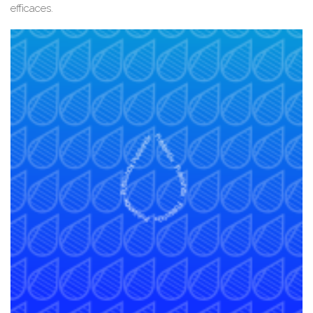
efficaces.