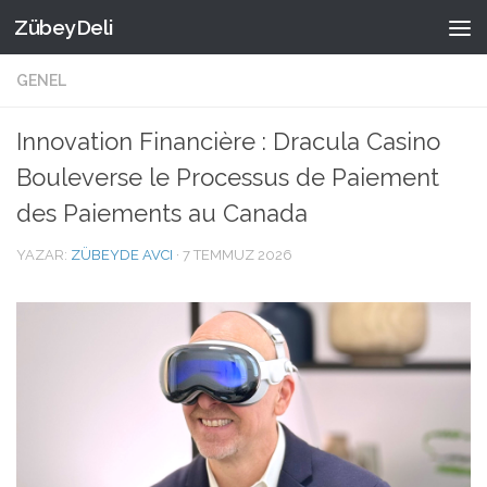
ZübeyDeli
Skip to content
GENEL
Innovation Financière : Dracula Casino
Bouleverse le Processus de Paiement
des Paiements au Canada
YAZAR:
ZÜBEYDE AVCI
·
7 TEMMUZ 2026