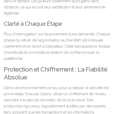
dans le secteur. Les joueurs obtiennent leurs gains sans
obstacle, ce qui accroît leur satisfaction et leur sentiment de
légitimité.
Clarté à Chaque Étape
Plus d’interrogation sur l’avancement d’une demande. Chaque
phase du retrait, de l’approbation au transfert, est indiquée
clairement et en direct à l’utilisateur. Cette transparence dissipe
l’incertitude et consolide la relation de confiance avec la
plateforme.
Protection et Chiffrement : La Fiabilité
Absolue
Dans cet environnement conçu pour la vitesse, la sécurité est
primordiale. Dracula Casino utilise un chiffrement de niveau
bancaire à toutes les données, de bout en bout. Des
protocoles rigoureux, régulièrement audités par des experts
tiers, assurent que les transactions et les informations