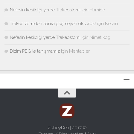
Nefesin kesildiği yerde Trakeostomi
için
Hamide
Trakeostomiden sonra geçmeyen öksürük!
için
Nesrin
Nefesin kesildiği yerde Trakeostomi
için
Nimet koç
Bizim PEG le tanışmamız
için
Mehtap er
ZübeyDeli
| 2017 ©