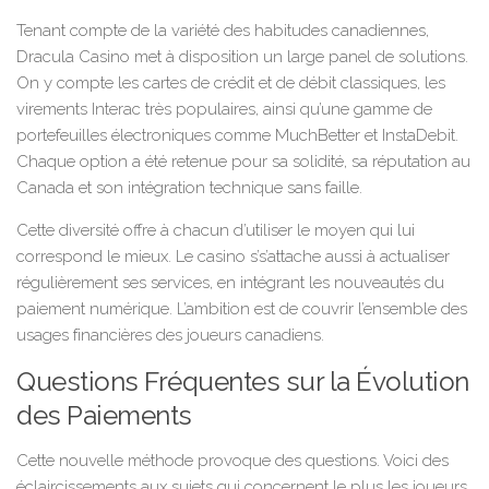
Tenant compte de la variété des habitudes canadiennes,
Dracula Casino met à disposition un large panel de solutions.
On y compte les cartes de crédit et de débit classiques, les
virements Interac très populaires, ainsi qu’une gamme de
portefeuilles électroniques comme MuchBetter et InstaDebit.
Chaque option a été retenue pour sa solidité, sa réputation au
Canada et son intégration technique sans faille.
Cette diversité offre à chacun d’utiliser le moyen qui lui
correspond le mieux. Le casino s’s’attache aussi à actualiser
régulièrement ses services, en intégrant les nouveautés du
paiement numérique. L’ambition est de couvrir l’ensemble des
usages financières des joueurs canadiens.
Questions Fréquentes sur la Évolution
des Paiements
Cette nouvelle méthode provoque des questions. Voici des
éclaircissements aux sujets qui concernent le plus les joueurs