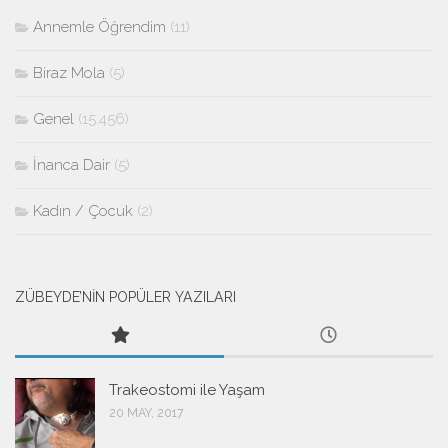
Annemle Öğrendim
(11)
Biraz Mola
(5)
Genel
(15.456)
İnanca Dair
(5)
Kadın / Çocuk
(2)
ZÜBEYDE’NİN POPÜLER YAZILARI
Trakeostomi ile Yaşam
20 MAY, 2017