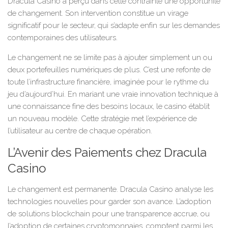
Dracula Casino a perçu dans cette contrainte une opportunité
de changement. Son intervention constitue un virage
significatif pour le secteur, qui s’adapte enfin sur les demandes
contemporaines des utilisateurs.
Le changement ne se limite pas à ajouter simplement un ou
deux portefeuilles numériques de plus. C’est une refonte de
toute l’infrastructure financière, imaginée pour le rythme du
jeu d’aujourd’hui. En mariant une vraie innovation technique à
une connaissance fine des besoins locaux, le casino établit
un nouveau modèle. Cette stratégie met l’expérience de
l’utilisateur au centre de chaque opération.
L’Avenir des Paiements chez Dracula
Casino
Le changement est permanente. Dracula Casino analyse les
technologies nouvelles pour garder son avance. L’adoption
de solutions blockchain pour une transparence accrue, ou
l’adoption de certaines cryptomonnaies, comptent parmi les