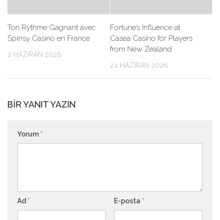
Ton Rythme Gagnant avec
Fortune’s Influence at
Spinsy Casino en France
Casea Casino for Players
from New Zealand
2 HAZIRAN 2026
24 HAZIRAN 2026
BIR YANIT YAZIN
Yorum
*
Ad
*
E-posta
*