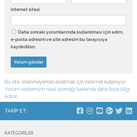
İnternet sitesi
Daha sonraki yorumlarımda kullanılması için adım,
e-posta adresim ve site adresim bu tarayıcıya
kaydedilsin.
Bu site, istenmeyenleri azaltmak için Akismet kullanıyor.
Yorum verilerinizin nasıl işlendiği hakkında daha fazla bilgi
edinin
.
TAKIP ET:
KATEGORILER