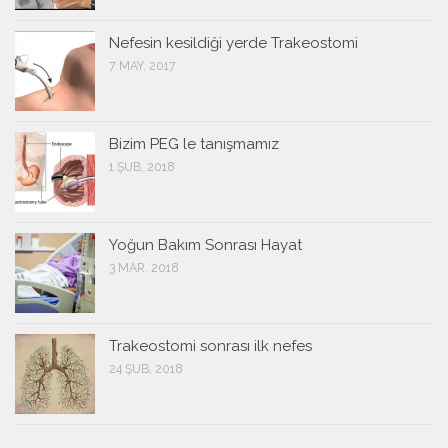
Nefesin kesildiği yerde Trakeostomi
7 MAY, 2017
Bizim PEG le tanışmamız
1 ŞUB, 2018
Yoğun Bakım Sonrası Hayat
3 MAR, 2018
Trakeostomi sonrası ilk nefes
24 ŞUB, 2018