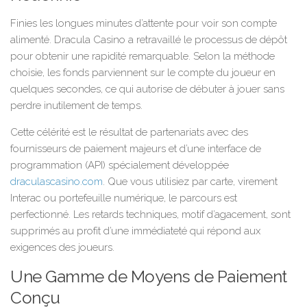
Finies les longues minutes d’attente pour voir son compte
alimenté. Dracula Casino a retravaillé le processus de dépôt
pour obtenir une rapidité remarquable. Selon la méthode
choisie, les fonds parviennent sur le compte du joueur en
quelques secondes, ce qui autorise de débuter à jouer sans
perdre inutilement de temps.
Cette célérité est le résultat de partenariats avec des
fournisseurs de paiement majeurs et d’une interface de
programmation (API) spécialement développée
draculascasino.com
. Que vous utilisiez par carte, virement
Interac ou portefeuille numérique, le parcours est
perfectionné. Les retards techniques, motif d’agacement, sont
supprimés au profit d’une immédiateté qui répond aux
exigences des joueurs.
Une Gamme de Moyens de Paiement
Conçu