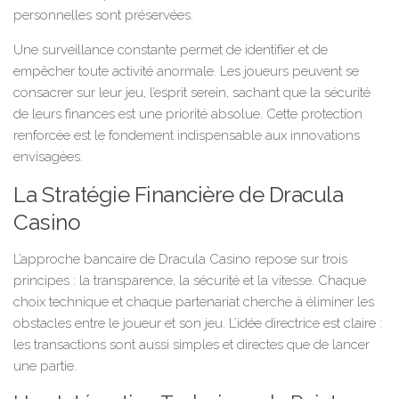
personnelles sont préservées.
Une surveillance constante permet de identifier et de
empêcher toute activité anormale. Les joueurs peuvent se
consacrer sur leur jeu, l’esprit serein, sachant que la sécurité
de leurs finances est une priorité absolue. Cette protection
renforcée est le fondement indispensable aux innovations
envisagées.
La Stratégie Financière de Dracula
Casino
L’approche bancaire de Dracula Casino repose sur trois
principes : la transparence, la sécurité et la vitesse. Chaque
choix technique et chaque partenariat cherche à éliminer les
obstacles entre le joueur et son jeu. L’idée directrice est claire :
les transactions sont aussi simples et directes que de lancer
une partie.