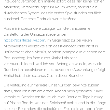
intelligent verbindet. Ich merkte sofort, dass hier keine hohlen
Marketing-Versprechungen im Raum waren, sondern ein
durchdachtes System, das die ersten Spielstunden deutlich
ausdehnt. Der erste Eindruck war mitreißend.
Was mir insbesondere zusagte, war die transparente
Darstellung der Umsatzanforderungen
https://spintexaslive.com
. Im Gegensatz zu bei vielen
Mitbewerbern versteckte sich das Kleingedruckte nicht in
unübersichtlichen Menüs, sondern prangte direkt neben dem
Bonusbetrag. Ich fand diese Klarheit als sehr
vertrauensbildend, weil ich von Anfang an wusste, wie viele
Runden ich absolvieren muss, bevor eine Auszahlung erfolgt.
Ehrlichkeit ist ein seltenes Gut in dieser Branche.
Die Verteilung auf mehrere Einzahlungen bewirkte zudem
dazu, dass ich nicht am ersten Abend mein gesamtes Pulver
verspielte. Stattdessen freute ich mich über drei Tage hinweg
auf frische Boosts, was den Spielspaß wohltuend in die Länge
streckte. Besonders die beigefügten Freispiele an populären