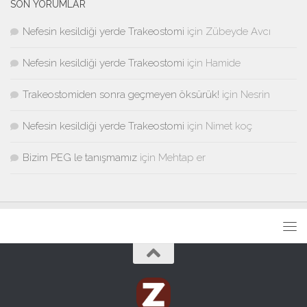
SON YORUMLAR
Nefesin kesildiği yerde Trakeostomi
için
Zübeyde Avcı
Nefesin kesildiği yerde Trakeostomi
için
Hamide
Trakeostomiden sonra geçmeyen öksürük!
için
Nesrin
Nefesin kesildiği yerde Trakeostomi
için
Nimet koç
Bizim PEG le tanışmamız
için
Mehtap er