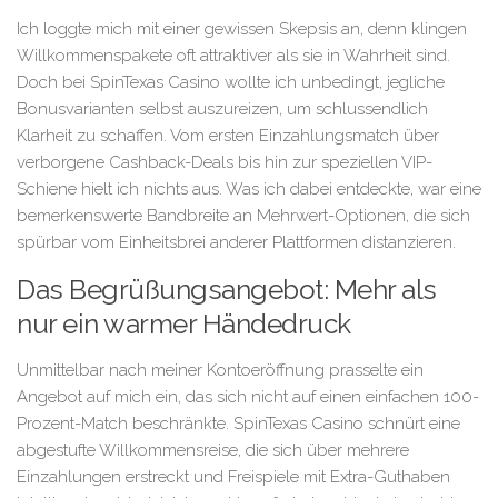
Ich loggte mich mit einer gewissen Skepsis an, denn klingen
Willkommenspakete oft attraktiver als sie in Wahrheit sind.
Doch bei SpinTexas Casino wollte ich unbedingt, jegliche
Bonusvarianten selbst auszureizen, um schlussendlich
Klarheit zu schaffen. Vom ersten Einzahlungsmatch über
verborgene Cashback-Deals bis hin zur speziellen VIP-
Schiene hielt ich nichts aus. Was ich dabei entdeckte, war eine
bemerkenswerte Bandbreite an Mehrwert-Optionen, die sich
spürbar vom Einheitsbrei anderer Plattformen distanzieren.
Das Begrüßungsangebot: Mehr als
nur ein warmer Händedruck
Unmittelbar nach meiner Kontoeröffnung prasselte ein
Angebot auf mich ein, das sich nicht auf einen einfachen 100-
Prozent-Match beschränkte. SpinTexas Casino schnürt eine
abgestufte Willkommensreise, die sich über mehrere
Einzahlungen erstreckt und Freispiele mit Extra-Guthaben