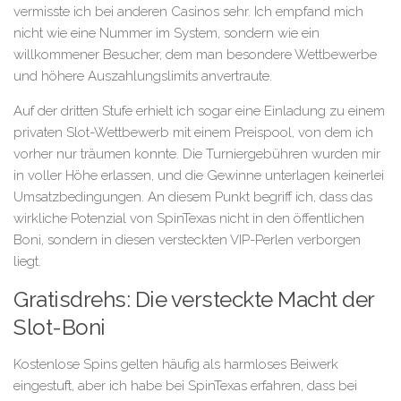
vermisste ich bei anderen Casinos sehr. Ich empfand mich
nicht wie eine Nummer im System, sondern wie ein
willkommener Besucher, dem man besondere Wettbewerbe
und höhere Auszahlungslimits anvertraute.
Auf der dritten Stufe erhielt ich sogar eine Einladung zu einem
privaten Slot-Wettbewerb mit einem Preispool, von dem ich
vorher nur träumen konnte. Die Turniergebühren wurden mir
in voller Höhe erlassen, und die Gewinne unterlagen keinerlei
Umsatzbedingungen. An diesem Punkt begriff ich, dass das
wirkliche Potenzial von SpinTexas nicht in den öffentlichen
Boni, sondern in diesen versteckten VIP-Perlen verborgen
liegt.
Gratisdrehs: Die versteckte Macht der
Slot-Boni
Kostenlose Spins gelten häufig als harmloses Beiwerk
eingestuft, aber ich habe bei SpinTexas erfahren, dass bei