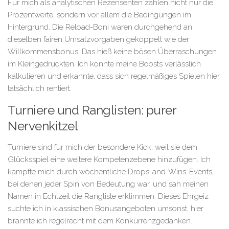
Für mich als analytischen Rezensenten zählen nicht nur die
Prozentwerte, sondern vor allem die Bedingungen im
Hintergrund. Die Reload-Boni waren durchgehend an
dieselben fairen Umsatzvorgaben gekoppelt wie der
Willkommensbonus. Das hieß keine bösen Überraschungen
im Kleingedruckten. Ich konnte meine Boosts verlässlich
kalkulieren und erkannte, dass sich regelmäßiges Spielen hier
tatsächlich rentiert.
Turniere und Ranglisten: purer
Nervenkitzel
Turniere sind für mich der besondere Kick, weil sie dem
Glücksspiel eine weitere Kompetenzebene hinzufügen. Ich
kämpfte mich durch wöchentliche Drops-and-Wins-Events,
bei denen jeder Spin von Bedeutung war, und sah meinen
Namen in Echtzeit die Rangliste erklimmen. Dieses Ehrgeiz
suchte ich in klassischen Bonusangeboten umsonst, hier
brannte ich regelrecht mit dem Konkurrenzgedanken.