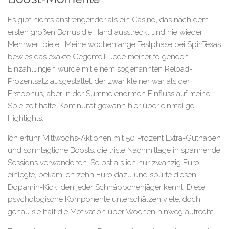
Es gibt nichts anstrengender als ein Casino, das nach dem
ersten großen Bonus die Hand ausstreckt und nie wieder
Mehrwert bietet. Meine wochenlange Testphase bei SpinTexas
bewies das exakte Gegenteil. Jede meiner folgenden
Einzahlungen wurde mit einem sogenannten Reload-
Prozentsatz ausgestattet, der zwar kleiner war als der
Erstbonus, aber in der Summe enormen Einfluss auf meine
Spielzeit hatte. Kontinuität gewann hier über einmalige
Highlights.
Ich erfuhr Mittwochs-Aktionen mit 50 Prozent Extra-Guthaben
und sonntägliche Boosts, die triste Nachmittage in spannende
Sessions verwandelten. Selbst als ich nur zwanzig Euro
einlegte, bekam ich zehn Euro dazu und spürte diesen
Dopamin-Kick, den jeder Schnäppchenjäger kennt. Diese
psychologische Komponente unterschätzen viele, doch
genau sie hält die Motivation über Wochen hinweg aufrecht.