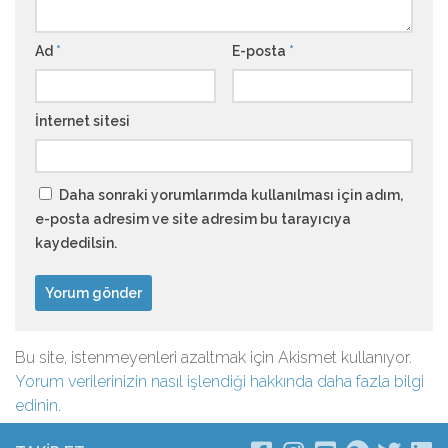
Ad
*
E-posta
*
İnternet sitesi
Daha sonraki yorumlarımda kullanılması için adım,
e-posta adresim ve site adresim bu tarayıcıya
kaydedilsin.
Bu site, istenmeyenleri azaltmak için Akismet kullanıyor.
Yorum verilerinizin nasıl işlendiği hakkında daha fazla bilgi
edinin
.