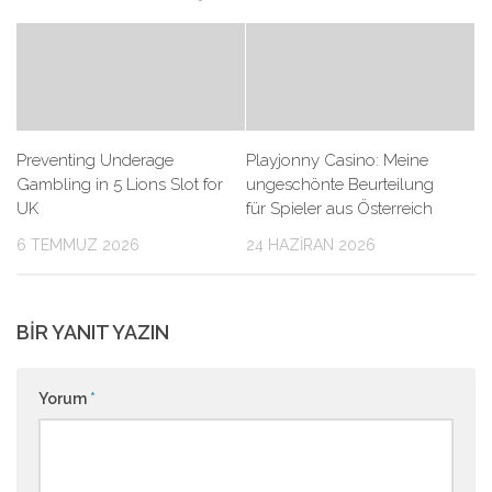
Preventing Underage
Playjonny Casino: Meine
Gambling in 5 Lions Slot for
ungeschönte Beurteilung
UK
für Spieler aus Österreich
6 TEMMUZ 2026
24 HAZIRAN 2026
BIR YANIT YAZIN
Yorum
*