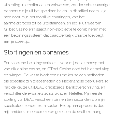
uitstraling internationaal en volwassen, zonder schreeuwerige
banners die je uit het spelritme halen. In dit artikel neem ik je
mee door mijn persoonlijke ervaringen, van het
aanmeldproces tot de uitbetalingen, en leg ik uit waarom
GTbet Casino erin slaagt non-stop actie te combineren met
een beloningssysteem dat daadwerkelijk waarde toevoegt
aan je speeltijd.
Stortingen en opnames
Een vloeiend betalingsverkeer is voor mij de lakmoesproef
van elk online casino, en GTbet Casino doet het hier met vlag
en wimpel. De kassa biedt een ruime keuze aan methoden
die specifiek zijn toegesneden op Nederlandse gebruikers. Ik
had de keuze uit iDEAL, creditcards, bankoverschrijving, en
verschillende e-wallets zoals Skrill en Neteller. Mijn eerste
storting via iDEAL verscheen binnen tien seconden op mijn
speelsaldo, zonder extra kosten. Het opnameproces is door
mij inmiddels meerdere keren getest en de snelheid hangt