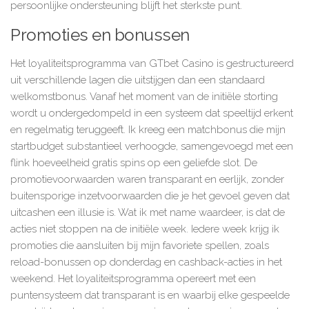
persoonlijke ondersteuning blijft het sterkste punt.
Promoties en bonussen
Het loyaliteitsprogramma van GTbet Casino is gestructureerd
uit verschillende lagen die uitstijgen dan een standaard
welkomstbonus. Vanaf het moment van de initiële storting
wordt u ondergedompeld in een systeem dat speeltijd erkent
en regelmatig teruggeeft. Ik kreeg een matchbonus die mijn
startbudget substantieel verhoogde, samengevoegd met een
flink hoeveelheid gratis spins op een geliefde slot. De
promotievoorwaarden waren transparant en eerlijk, zonder
buitensporige inzetvoorwaarden die je het gevoel geven dat
uitcashen een illusie is. Wat ik met name waardeer, is dat de
acties niet stoppen na de initiële week. Iedere week krijg ik
promoties die aansluiten bij mijn favoriete spellen, zoals
reload-bonussen op donderdag en cashback-acties in het
weekend. Het loyaliteitsprogramma opereert met een
puntensysteem dat transparant is en waarbij elke gespeelde