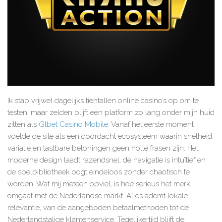
Ik stap vrijwel dagelijks tientallen online casino’s op om te
testen, maar zelden blijft een platform zo lang onder mijn huid
zitten als
Gtbet Casino Mobile
. Vanaf het eerste moment
voelde de site als een doordacht ecosysteem waarin snelheid,
variatie en tastbare beloningen geen holle frasen zijn. Het
moderne design laadt razendsnel, de navigatie is intuïtief en
de spelbibliotheek oogt eindeloos zonder chaotisch te
worden. Wat mij meteen opviel, is hoe serieus het merk
omgaat met de Nederlandse markt. Alles ademt lokale
relevantie, van de aangeboden betaalmethoden tot de
Nederlandstalige klantenservice. Tegelijkertijd blijft de