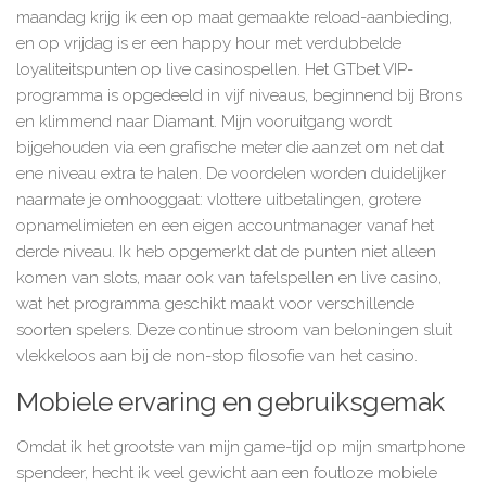
maandag krijg ik een op maat gemaakte reload-aanbieding,
en op vrijdag is er een happy hour met verdubbelde
loyaliteitspunten op live casinospellen. Het GTbet VIP-
programma is opgedeeld in vijf niveaus, beginnend bij Brons
en klimmend naar Diamant. Mijn vooruitgang wordt
bijgehouden via een grafische meter die aanzet om net dat
ene niveau extra te halen. De voordelen worden duidelijker
naarmate je omhooggaat: vlottere uitbetalingen, grotere
opnamelimieten en een eigen accountmanager vanaf het
derde niveau. Ik heb opgemerkt dat de punten niet alleen
komen van slots, maar ook van tafelspellen en live casino,
wat het programma geschikt maakt voor verschillende
soorten spelers. Deze continue stroom van beloningen sluit
vlekkeloos aan bij de non-stop filosofie van het casino.
Mobiele ervaring en gebruiksgemak
Omdat ik het grootste van mijn game-tijd op mijn smartphone
spendeer, hecht ik veel gewicht aan een foutloze mobiele