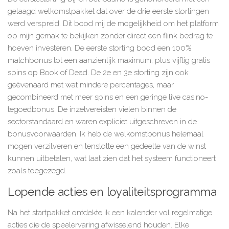
gelaagd welkomstpakket dat over de drie eerste stortingen
werd verspreid. Dit bood mij de mogelijkheid om het platform
op mijn gemak te bekijken zonder direct een flink bedrag te
hoeven investeren. De eerste storting bood een 100%
matchbonus tot een aanzienlijk maximum, plus vijftig gratis
spins op Book of Dead. De 2e en 3e storting zijn ook
geëvenaard met wat mindere percentages, maar
gecombineerd met meer spins en een geringe live casino-
tegoedbonus. De inzetvereisten vielen binnen de
sectorstandaard en waren expliciet uitgeschreven in de
bonusvoorwaarden. Ik heb de welkomstbonus helemaal
mogen verzilveren en tenslotte een gedeelte van de winst
kunnen uitbetalen, wat laat zien dat het systeem functioneert
zoals toegezegd.
Lopende acties en loyaliteitsprogramma
Na het startpakket ontdekte ik een kalender vol regelmatige
acties die de speelervaring afwisselend houden. Elke