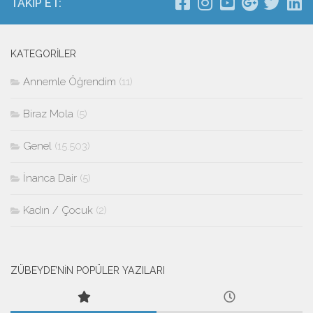
TAKIP ET:
KATEGORILER
Annemle Öğrendim
(11)
Biraz Mola
(5)
Genel
(15.503)
İnanca Dair
(5)
Kadın / Çocuk
(2)
ZÜBEYDE’NİN POPÜLER YAZILARI