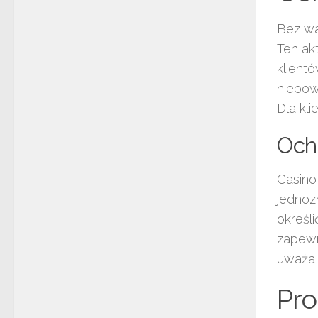
Bez wa
Ten ak
klient
niepow
Dla kli
Och
Casino
jednoz
określi
zapewn
uważa 
Pro