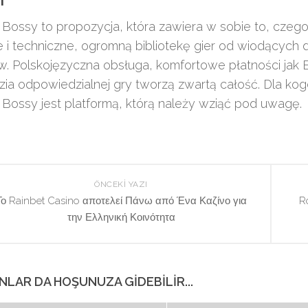
 Bossy to propozycja, która zawiera w sobie to, czego
 i techniczne, ogromną bibliotekę gier od wiodących
ów. Polskojęzyczna obsługa, komfortowe płatności jak
zia odpowiedzialnej gry tworzą zwartą całość. Dla ko
 Bossy jest platformą, którą należy wziąć pod uwagę.
ÖNCEKI YAZI
Το Rainbet Casino αποτελεί Πάνω από Ένα Καζίνο για
R
την Ελληνική Κοινότητα
NLAR DA HOŞUNUZA GIDEBILIR...