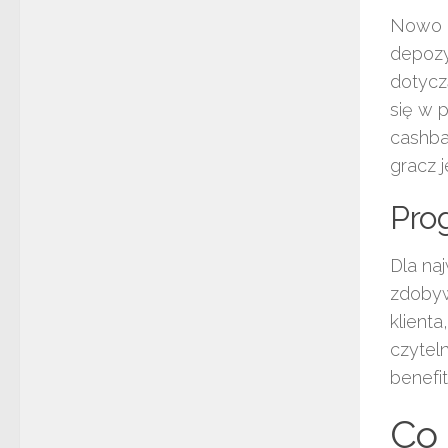
Nowo p
depozy
dotycz
się w 
cashba
gracz j
Pro
Dla na
zdobyw
klient
czytel
benefit
Co 