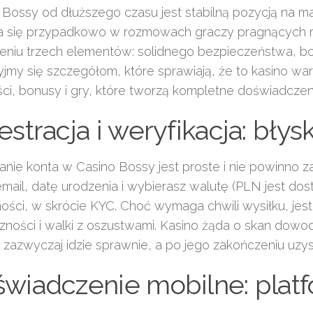
 Bossy od dłuższego czasu jest stabilną pozycją na map
a się przypadkowo w rozmowach graczy pragnących rzet
zeniu trzech elementów: solidnego bezpieczeństwa, boga
yjmy się szczegółom, które sprawiają, że to kasino war
ści, bonusy i gry, które tworzą kompletne doświadczen
estracja i weryfikacja: błys
anie konta w Casino Bossy jest proste i nie powinno z
email, datę urodzenia i wybierasz walutę (PLN jest do
ości, w skrócie KYC. Choć wymaga chwili wysiłku, je
zności i walki z oszustwami. Kasino żąda o skan dowo
 zazwyczaj idzie sprawnie, a po jego zakończeniu uzys
wiadczenie mobilne: platf