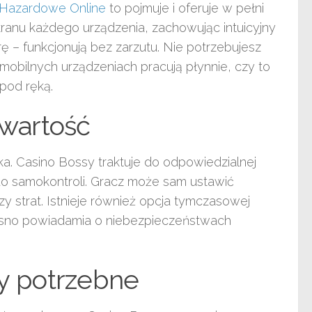
 Hazardowe Online
to pojmuje i oferuje w pełni
ranu każdego urządzenia, zachowując intuicyjny
grę – funkcjonują bez zarzutu. Nie potrzebujesz
mobilnych urządzeniach pracują płynnie, czy to
 pod ręką.
 wartość
a. Casino Bossy traktuje do odpowiedzialnej
o samokontroli. Gracz może sam ustawić
zy strat. Istnieje również opcja tymczasowej
jasno powiadamia o niebezpieczeństwach
dy potrzebne