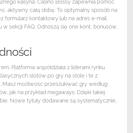
ważnego kasyna. Casino Bossy zapewnia pomoc
ywo, aktywny całą dobę. To optymalny sposób na
z formularz kontaktowy lub na adres e-mail.
u w sekcji FAQ. Odnoszą się one kont, bonusów,
odności
em. Platforma współdziała z liderami rynku
klasycznych slotów po gry na stole i te z
e. Masz możliwość przeszukiwać gry według
w, jak na przykład megaways. Dzięki takiej
iebie. Nowe tytuły dodawane są systematycznie,