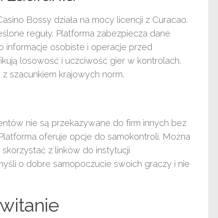
asino Bossy działa na mocy licencji z Curacao.
eślone reguły. Platforma zabezpiecza dane
o informacje osobiste i operacje przed
ją losowość i uczciwość gier w kontrolach.
uje z szacunkiem krajowych norm.
entów nie są przekazywane do firm innych bez
latforma oferuje opcje do samokontroli. Można
 skorzystać z linków do instytucji
myśli o dobre samopoczucie swoich graczy i nie
witanie