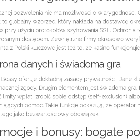
żnej pozwolenia nie ma możliwości o wiarygodności. C
t to globalny wzorzec, który nakłada na dostawcę okr
ów przy użyciu protokołów szyfrowania SSL. Ochronia t
ołanym dostępem. Zewnętrzne firmy okresowo weryfiku
enta z Polski kluczowe jest też to, że kasino funkcjon
rona danych i świadoma gra
 Bossy oferuje dokładną zasady prywatności. Dane kli
nacznej zgody. Drugim elementem jest świadoma gra. P
ć limity wpłat, zrobić sobie odstęp (self-exclusion) albo
iających pomoc. Takie funkcje pokazują, że operator 
tego jako bezwartościowy obowiązek.
mocje i bonusy: bogate po