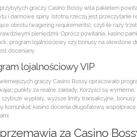
rzybyłych graczy Casino Bossy wita pakietem powit
tu i darmowe spiny. Istotną rzeczą jest przeczytanie 
ące obrotu (wagering requirements), czyli ile razy tr
prawdziwymi pieniędzmi. Oprócz powitania, kasino pami
ck, program lojalnościowy czy bonusy na określone dni
est doceniany.
gram lojalnościowy VIP
jwierniejszych graczy Casino Bossy opracowało progra
ając punkty za realne zakłady. Korzyści są wymierne
a, szybsze wypłaty, wyższe limity transakcyjne, bonus
ny komunikat: kasino docenia długofalową współpracę 
ami.
przemawia za Casino Boss