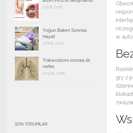
Bizim PEG le tanışmamız
Obecni
1 ŞUB, 2018
respon
interfe
niczeg
Yoğun Bakım Sonrası
w auto
Hayat
3 MAR, 2018
Bez
Trakeostomi sonrası ilk
nefes
Rzetel
24 ŞUB, 2018
gry z 
dzienn
blokad
związa
Wsp
SON YORUMLAR