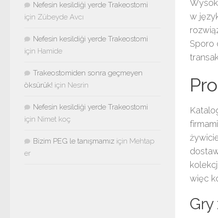
Wysoki
Nefesin kesildiği yerde Trakeostomi
w języ
için
Zübeyde Avcı
rozwią
Nefesin kesildiği yerde Trakeostomi
Sporo 
için
Hamide
transak
Trakeostomiden sonra geçmeyen
Pro
öksürük!
için
Nesrin
Nefesin kesildiği yerde Trakeostomi
Katalo
için
Nimet koç
firmami
żywici
Bizim PEG le tanışmamız
için
Mehtap
dostaw
er
kolekc
więc ko
Gry 