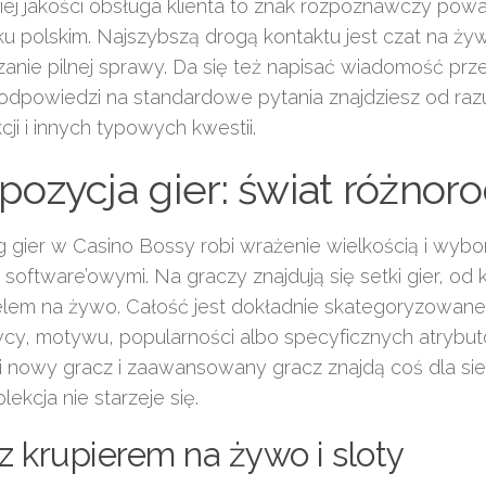
ej jakości obsługa klienta to znak rozpoznawczy po
ku polskim. Najszybszą drogą kontaktu jest czat na ż
zanie pilnej sprawy. Da się też napisać wiadomość prze
odpowiedzi na standardowe pytania znajdziesz od raz
cji i innych typowych kwestii.
pozycja gier: świat różnor
g gier w Casino Bossy robi wrażenie wielkością i wybor
 software’owymi. Na graczy znajdują się setki gier, od 
elem na żywo. Całość jest dokładnie skategoryzowan
cy, motywu, popularności albo specyficznych atrybutó
ji nowy gracz i zaawansowany gracz znajdą coś dla s
lekcja nie starzeje się.
z krupierem na żywo i sloty