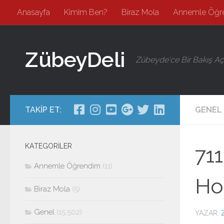
Anasayfa
Kimim Ben?
Biraz Mola
Annemle Öğr
Skip to content
ZübeyDeli
Zübeyde'ce Bir Bakış Açıs
TAKIP ET:
GENEL
KATEGORILER
711
Annemle Öğrendim
(11)
Ho
Biraz Mola
(5)
Genel
(15.502)
YAZAR: