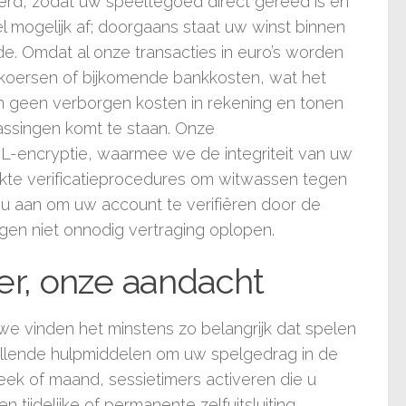
evoerd, zodat uw speeltegoed direct gereed is en
l mogelijk af; doorgaans staat uw winst binnen
e. Omdat al onze transacties in euro’s worden
lkoersen of bijkomende bankkosten, wat het
n geen verborgen kosten in rekening en tonen
rassingen komt te staan. Onze
L-encryptie, waarmee we de integriteit van uw
kte verificatieprocedures om witwassen tegen
 u aan om uw account te verifiëren door de
gen niet onnodig vertraging oplopen.
er, onze aandacht
 we vinden het minstens zo belangrijk dat spelen
chillende hulpmiddelen om uw spelgedrag in de
eek of maand, sessietimers activeren die u
 tijdelijke of permanente zelfuitsluiting