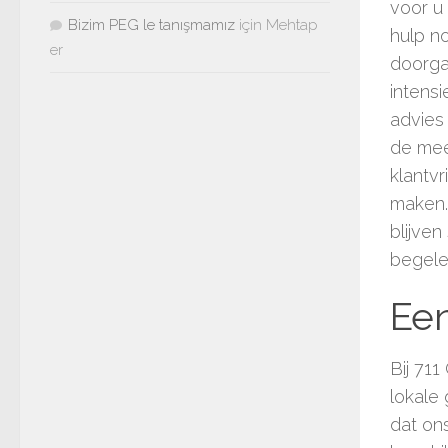
voor u
Bizim PEG le tanışmamız
için
Mehtap
hulp n
er
doorga
intensi
advies
de mee
klantv
maken.
blijve
begelei
Een
Bij 711
lokale
dat on