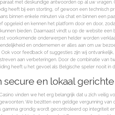
 paraat met deskundige antwoorden op al uw vragen. O
odig heeft bij een storting, of gewoon een technisch 
ans binnen enkele minuten via chat en binnen een paa
ef opgeleid en kennen het platform door en door, zodat 
 kunnen bieden. Daarnaast vindt u op de website een 
st voorkomende onderwerpen helder worden verklaar
riendelijkheid en ondernemen er alles aan om uw bezo
 Ook voor feedback of suggesties zijn wij ontvankeli
n streven aan verbeteringen. Door de combinatie van t
ding heeft u het gevoel als Belgische speler nooit in 
 secure en lokaal gerichte
 Casino vinden we het erg belangrijk dat u zich veilig v
 gewoonten. We bezitten een geldige vergunning van 
s gamma grondig wordt gecontroleerd op integriteit en 