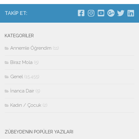
TAKIP ET:
KATEGORILER
Annemle Öğrendim
(11)
Biraz Mola
(5)
Genel
(15.455)
İnanca Dair
(5)
Kadın / Çocuk
(2)
ZÜBEYDE’NİN POPÜLER YAZILARI